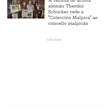
A familia do artista
alemán Theodor
Schücker cede a
"Colección Malpica" ao
concello malpicán