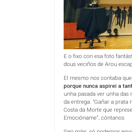
E o fixo con esa foto fantá
dous veciños de Arou esca
El mesmo nos contaba que
porque nunca aspirei a tan
unha pasada ver unha das m
da entrega. “Gañar a prata
Costa da Morte que represe
Emocióname”, cóntanos.
Sen máis, só podemos envi