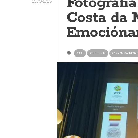
Fotografí
13/04/15
Costa da 
Emocióna
CEE
CULTURA
COSTA DA MORT