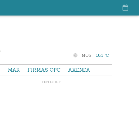
MOS
18.1 °C
S
MAR
FIRMAS QPC
AXENDA