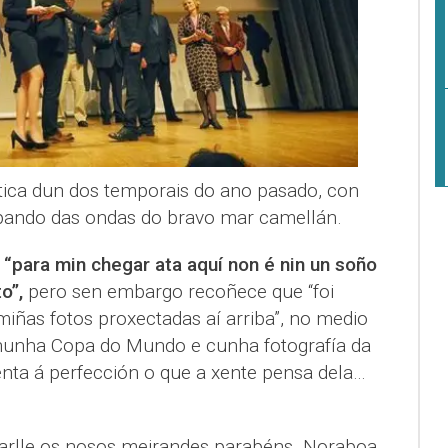
stica dun dos temporais do ano pasado, con
pando das ondas do bravo mar camellán.
“para min chegar ata aquí non é nin un soño
to”,
pero sen embargo recoñece que “foi
iñas fotos proxectadas aí arriba”, no medio
 nunha Copa do Mundo e cunha fotografía da
nta á perfección o que a xente pensa dela…
arlle os nosos meirandes parabéns. Noraboa