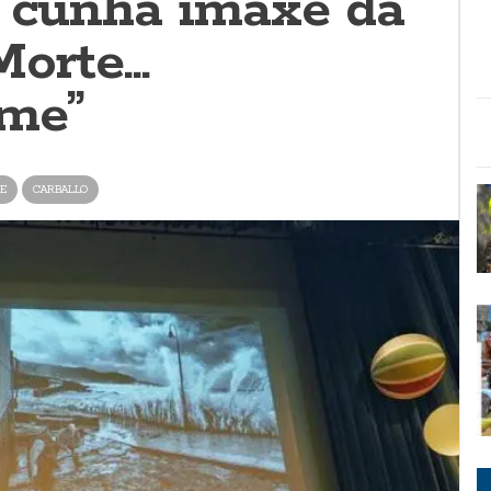
a cunha imaxe da
Morte…
me”
E
CARBALLO