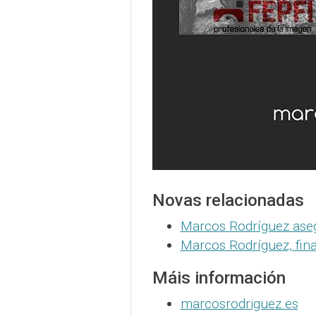
Novas relacionadas
Marcos Rodríguez ase
Marcos Rodríguez, fin
Máis información
marcosrodriguez.es