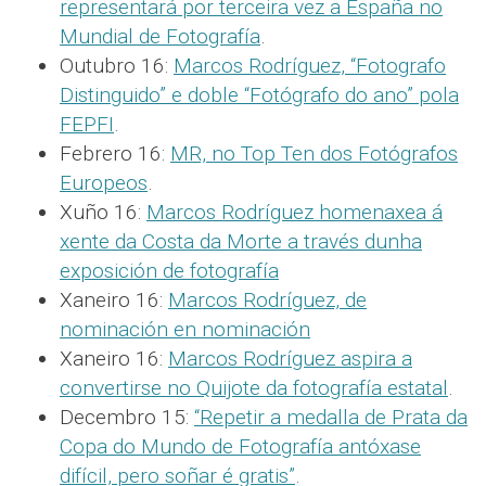
representará por terceira vez a España no
Mundial de Fotografía
.
Outubro 16:
Marcos Rodríguez, “Fotografo
Distinguido” e doble “Fotógrafo do ano” pola
FEPFI
.
Febrero 16:
MR, no Top Ten dos Fotógrafos
Europeos
.
Xuño 16:
Marcos Rodríguez homenaxea á
xente da Costa da Morte a través dunha
exposición de fotografía
Xaneiro 16:
Marcos Rodríguez, de
nominación en nominación
Xaneiro 16:
Marcos Rodríguez aspira a
convertirse no Quijote da fotografía estatal
.
Decembro 15:
“Repetir a medalla de Prata da
Copa do Mundo de Fotografía antóxase
difícil, pero soñar é gratis”
.