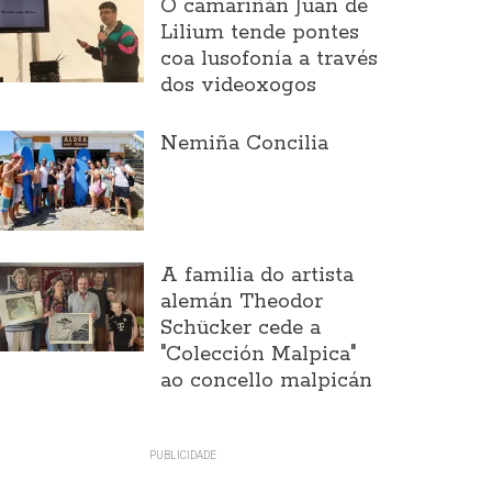
O camariñán Juan de
Lilium tende pontes
coa lusofonía a través
dos videoxogos
Nemiña Concilia
A familia do artista
alemán Theodor
Schücker cede a
"Colección Malpica"
ao concello malpicán