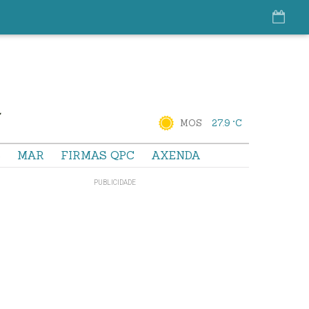
MOS
27.9 °C
S
MAR
FIRMAS QPC
AXENDA