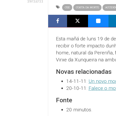
19/12/11
CEE
COSTA DA MORTE
ACCIDE
Esta mañá de luns 19 de de
recibir o forte impacto dun
home, natural da Pereriña, 
Virxe da Xunqueira na ambu
Novas relacionadas
14-11-11:
Un novo mor
20-10-11:
Falece o mot
Fonte
20 minutos.