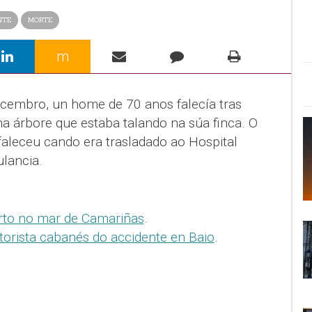
NTE
MORTE
m
cembro, un home de 70 anos falecía tras
ha árbore que estaba talando na súa finca. O
faleceu cando era trasladado ao Hospital
lancia.
to no mar de Camariñas
.
orista cabanés do accidente en Baio
.