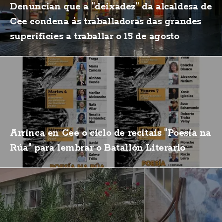
Denuncian que a "deixadez" da alcaldesa de
Cee condena ás traballadoras das grandes
superificies a traballar o 15 de agosto
Arrinca en Cee o ciclo de recitais "Poesía na
Rúa" para lembrar o Batallón Literario