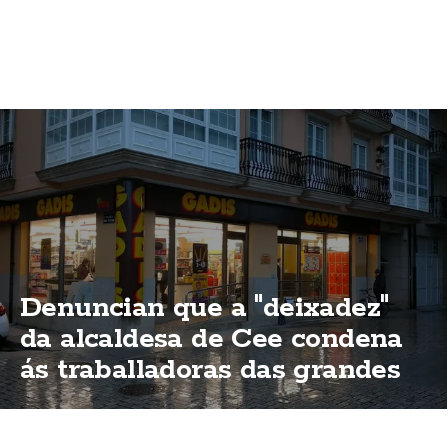
Denuncian que a "deixadez"
da alcaldesa de Cee condena
ás traballadoras das grandes
superificies a traballar o 15 de
agosto