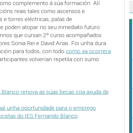
" como complemento á súa formación. Alí
acións reais tales como ascensos e
 e torres eléctricas, palas de
se poden atopar no seu inmediato futuro
alumnos que cursan 2º curso acompañados
res Sonia Rei e David Arias. Foi unha dura
ación para todos, con todo
como xa ocorrera
articipantes volverían repetila con sumo
Blanco renova as súas becas coa axuda de
nal unha oportunidade para o emprego
.
ricistas do IES Fernando Blanco
.