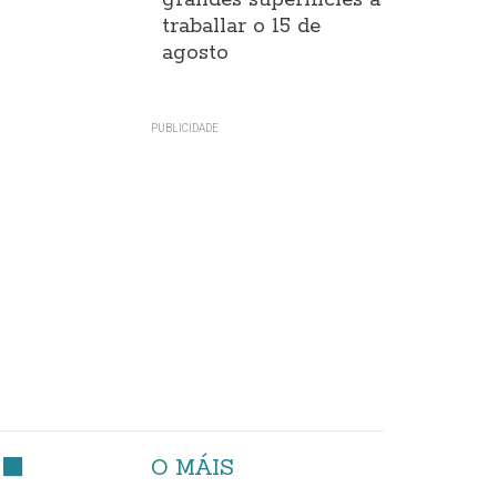
grandes superificies a
traballar o 15 de
agosto
O MÁIS