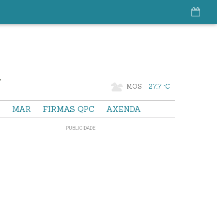
MOS
27.7 °C
S
MAR
FIRMAS QPC
AXENDA