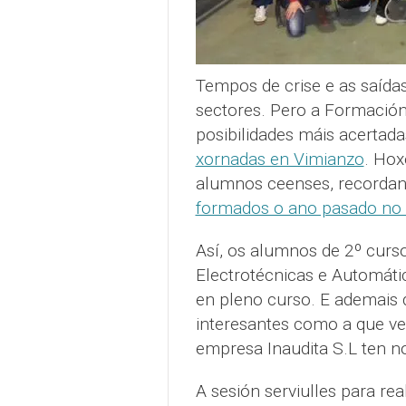
Tempos de crise e as saída
sectores. Pero a Formación
posibilidades máis acertad
xornadas en Vimianzo
. Ho
alumnos ceenses, recorda
formados o ano pasado no
Así, os alumnos de 2º curso
Electrotécnicas e Automáti
en pleno curso. E ademais d
interesantes como a que veñ
empresa Inaudita S.L ten n
A sesión serviulles para rea