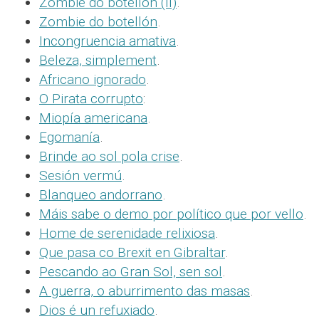
Zombie do botellón (II)
.
Zombie do botellón
.
Incongruencia amativa
.
Beleza, simplement
.
Africano ignorado
.
O Pirata corrupto
:
Miopía americana
.
Egomanía
.
Brinde ao sol pola crise
.
Sesión vermú
.
Blanqueo andorrano
.
Máis sabe o demo por político que por vello
.
Home de serenidade relixiosa
.
Que pasa co Brexit en Gibraltar
.
Pescando ao Gran Sol, sen sol
.
A guerra, o aburrimento das masas
.
Dios é un refuxiado
.