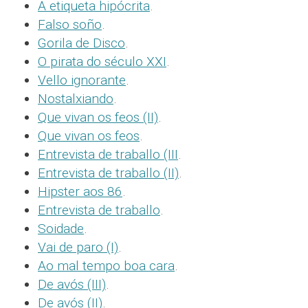
A etiqueta hipócrita
.
Falso soño
.
Gorila de Disco
.
O pirata do século XXI
.
Vello ignorante
.
Nostalxiando
.
Que vivan os feos (II)
.
Que vivan os feos
.
Entrevista de traballo (III
.
Entrevista de traballo (II)
.
Hipster aos 86
.
Entrevista de traballo
.
Soidade
.
Vai de paro (I)
.
Ao mal tempo boa cara
.
De avós (III)
.
De avós (II)
.