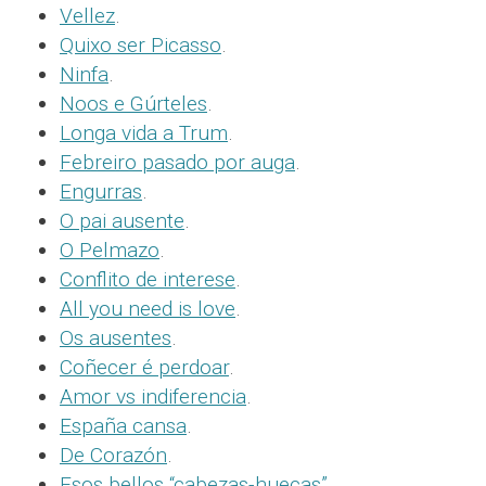
Vellez
.
Quixo ser Picasso
.
Ninfa
.
Noos e Gúrteles
.
Longa vida a Trum
.
Febreiro pasado por auga
.
Engurras
.
O pai ausente
.
O Pelmazo
.
Conflito de interese
.
All you need is love
.
Os ausentes
.
Coñecer é perdoar
.
Amor vs indiferencia
.
España cansa
.
De Corazón
.
Esos bellos “cabezas-huecas”
.