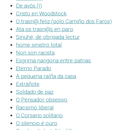
De avós (I)
.
Cristo en Woodstock
.
O trasn@ feliz (polo Camiño dos Faros)
.
Ata os trasn@s en paro
.
Sinuhé, de obrigada lectur
.
home sinistro total
.
Non son racista
.
Esgrima narigona entre patrias
.
Eterno Parado
.
A pequena raíña da casa
.
Extráñote
.
Soldado de paz
.
O Pensador obsesivo
.
Racismo liberal
O Corsario solitario
.
O silencio é ouro
.