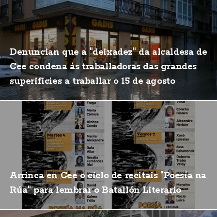
Denuncian que a "deixadez" da alcaldesa de
Cee condena ás traballadoras das grandes
superificies a traballar o 15 de agosto
Arrinca en Cee o ciclo de recitais "Poesía na
Rúa" para lembrar o Batallón Literario