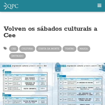
Volven os sábados culturais a
Cee
CEE
CULTURA
COSTA DA MORTE
TEATRO
MAXIA
ENTROIDO