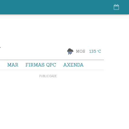
MOS
13.5 °C
S
MAR
FIRMAS QPC
AXENDA