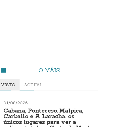
O MÁIS
VISTO
ACTUAL
01/08/2026
Cabana, Ponteceso, Malpica,
Carballo e A Laracha, os
únicos lugares para ver a