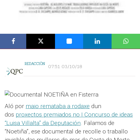
REDACCIÓN
07:51 03/10/18
Aló por
maio remataba a rodaxe
dun
dos
proxectos premiados no I Concurso de ideas
“Luisa Villalta” da Deputación
. Falamos de
“Noetiña”, ese documental de recolle o traballo
invisble das mulleres do mar da Costa da Morte.