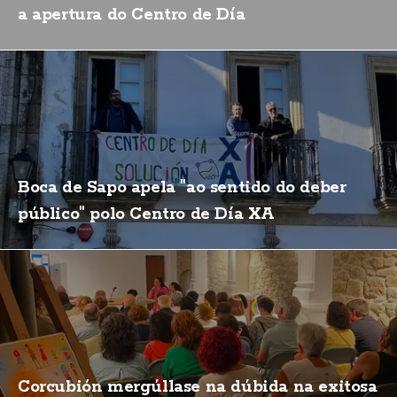
a apertura do Centro de Día
Boca de Sapo apela "ao sentido do deber
público" polo Centro de Día XA
Corcubión mergúllase na dúbida na exitosa