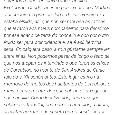
estamos a facer en clave moi simbólica.
Explícome: Cando me incorporei xunto con Martina
á asociación, o primeiro lugar de intervención xa
estaba elixido, así que non sei moi ben as razóns
que levaron aos meus compañeiros para decidirse
por ese anaco de terra do concello e non por outro.
Puido ser pura coincidencia e, se é así, benvida
sexa. En calquera caso, a min gústame sempre ler
entre liñas. Non podemos pasar de longo o feito de
que nos atopamos intervindo o que foron as orixes
de Corcubión, no monte de San Andrés de Canle,
falo do s. XII senón antes. Este lugar estivo na
memoria de moitos dos habitantes de Corcubión, e
máis recentemente, dos que subían alí a xogar ou
coa pandilla. Como localización, cada vez que
subimos a traballar, chámame a atención, a altura,
as vistas ao mar e de súpeto como desde certos