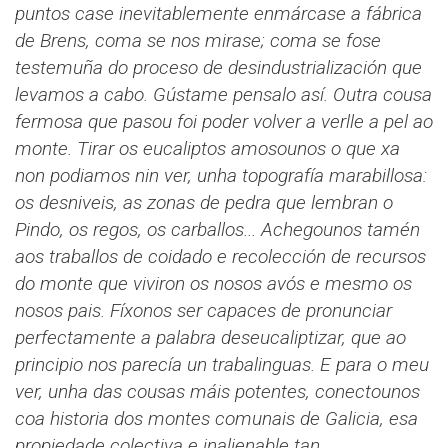
puntos case inevitablemente enmárcase a fábrica
de Brens, coma se nos mirase; coma se fose
testemuña do proceso de desindustrialización que
levamos a cabo. Gústame pensalo así. Outra cousa
fermosa que pasou foi poder volver a verlle a pel ao
monte. Tirar os eucaliptos amosounos o que xa
non podiamos nin ver, unha topografía marabillosa:
os desniveis, as zonas de pedra que lembran o
Pindo, os regos, os carballos... Achegounos tamén
aos traballos de coidado e recolección de recursos
do monte que viviron os nosos avós e mesmo os
nosos pais. Fíxonos ser capaces de pronunciar
perfectamente a palabra deseucaliptizar, que ao
principio nos parecía un trabalinguas. E para o meu
ver, unha das cousas máis potentes, conectounos
coa historia dos montes comunais de Galicia, esa
propiedade colectiva e inalienable tan