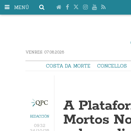
MENÚ
VENRES. 07.08.2026
COSTA DA MORTE
CONCELLOS
A Platafo
Mortos No
REDACCIÓN
09:32
24/10/25