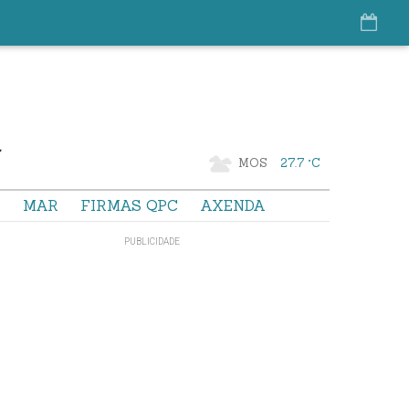
MOS
27.7 °C
S
MAR
FIRMAS QPC
AXENDA