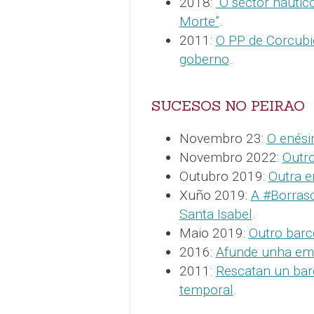
2018:
“O sector náutic
Morte”
.
2011:
O PP de Corcubi
goberno
.
SUCESOS NO PEIRAO
Novembro 23:
O enési
Novembro 2022:
Outro
Outubro 2019:
Outra e
Xuño 2019:
A #Borras
Santa Isabel
.
Maio 2019:
Outro barc
2016:
Afunde unha emb
2011:
Rescatan un bar
temporal
.