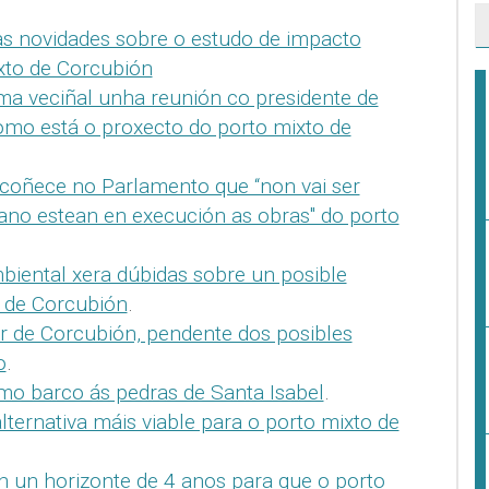
s novidades sobre o estudo de impacto
xto de Corcubión
ma veciñal unha reunión co presidente de
omo está o proxecto do porto mixto de
coñece no Parlamento que “non vai ser
 ano estean en execución as obras" do porto
iental xera dúbidas sobre un posible
o de Corcubión
.
 de Corcubión, pendente dos posibles
o
.
mo barco ás pedras de Santa Isabel
.
alternativa máis viable para o porto mixto de
n un horizonte de 4 anos para que o porto