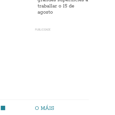
grandes superificies a
traballar o 15 de
agosto
O MÁIS