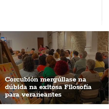
Corcubión mergúllase na
dúbida na exitosa Filosofía
para veraneantes