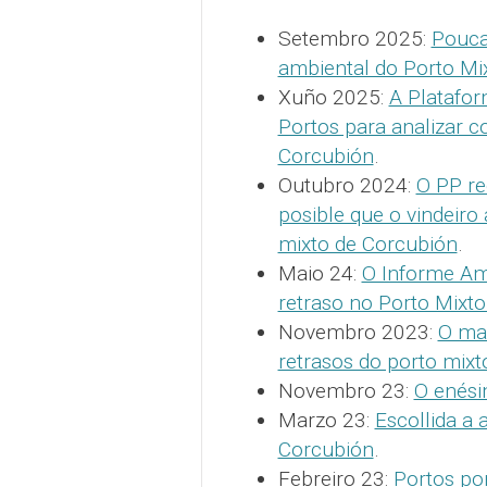
Setembro 2025:
Pouca
ambiental do Porto Mi
Xuño 2025:
A Platafor
Portos para analizar c
Corcubión
.
Outubro 2024:
O PP re
posible que o vindeiro
mixto de Corcubión
.
Maio 24:
O Informe Amb
retraso no Porto Mixt
Novembro 2023:
O mar
retrasos do porto mixt
Novembro 23:
O enési
Marzo 23:
Escollida a 
Corcubión
.
Febreiro 23:
Portos po