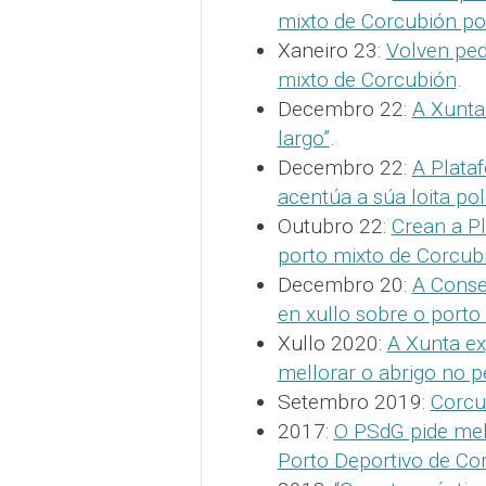
mixto de Corcubión poi
Xaneiro 23:
Volven ped
mixto de Corcubión
.
Decembro 22:
A Xunta
largo”
.
Decembro 22:
A Plataf
acentúa a súa loita po
Outubro 22:
Crean a Pl
porto mixto de Corcub
Decembro 20:
A Conse
en xullo sobre o porto
Xullo 2020:
A Xunta ex
mellorar o abrigo no p
Setembro 2019:
Corcu
2017:
O PSdG pide mel
Porto Deportivo de Co