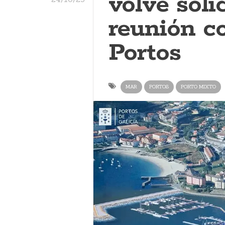
volve soli
reunión c
Portos
MAR
PORTOS
PORTO MIXTO