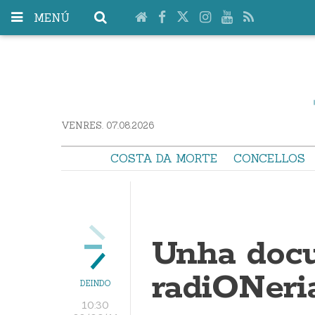
MENÚ
VENRES. 07.08.2026
COSTA DA MORTE
CONCELLOS
Unha docu
radiONeri
DEINDO
10:30