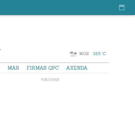
MOS
18.5 °C
S
MAR
FIRMAS QPC
AXENDA