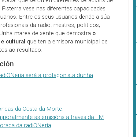
social que xerou en diferentes xeracións de
Fisterra vese nas diferentes capacidades
uarios. Entre os seus usuarios dende a súa
fesionais da radio, mestres, políticos,
.. Unha marea de xente que demostra
o
e cultural
que ten a emisora municipal de
os ao resultado.
ción
adiONeria será a protagonista dunha
 ondas da Costa da Morte
.
mporalmente as emisións a través da FM
.
orada da radiONeria
.