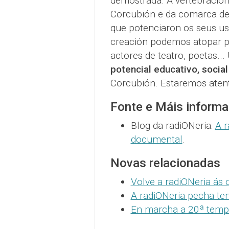
demostrada. A vertebración 
Corcubión e da comarca de 
que potenciaron os seus us
creación podemos atopar pro
actores de teatro, poetas.
potencial educativo, social 
Corcubión. Estaremos atent
Fonte e Máis informa
Blog da radiONeria:
A r
documental
.
Novas relacionadas
Volve a radiONeria ás
A radiONeria pecha te
En marcha a 20ª temp