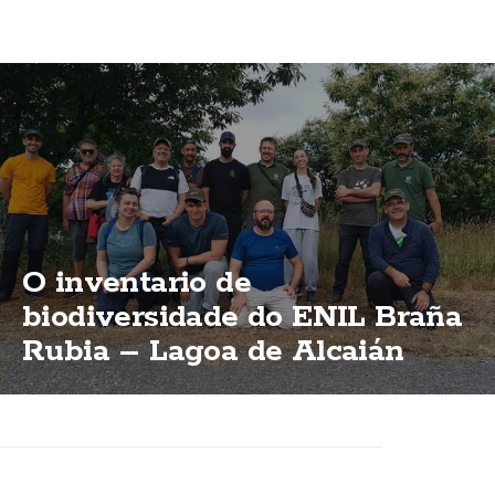
O inventario de
biodiversidade do ENIL Braña
Rubia – Lagoa de Alcaián
supera xa as 500 especies