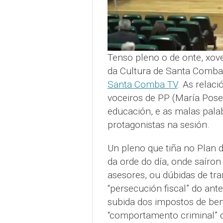
Tenso pleno o de onte, xov
da Cultura de Santa Comba
Santa Comba TV
. As relac
voceiros de PP (María Pose
educación, e as malas pala
protagonistas na sesión.
Un pleno que tiña no Plan d
da orde do día, onde saíron
asesores, ou dúbidas de tr
“persecución fiscal” do ant
subida dos impostos de be
“comportamento criminal” d