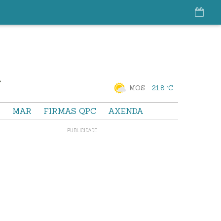
MOS
21.8 °C
S
MAR
FIRMAS QPC
AXENDA