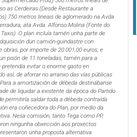
 Supermercado Froiz) 500 metros lineais de
so as Cerdeiras (Desde Restaurante a
os) 750 metros lineais de aglomerado na Avda
erradura, ata Avda. Alfonso Molina (Fonte do
Taxis). O plan incluía tamén unha parte de
dquisición dun camión-guindastre con
e obras, por importe de 20.001,00 euros; e
 un pisón de 11 toneladas, tamén para a
 pretendía evitar o enorme gasto en
o así, de aforrar no arranxo das vías públicas
Para a amortización de débeda destinábanse
ade de liquidar a existente da época do Partido
de permitiría saldar toda a débeda contraída
ión era coñecedora do Plan, por medio da
tiva. Nesa comisión, tanto Tega como PP,
aron ningunha obxección aos proxectos
resentaron unha proposta alternativa.