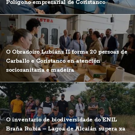
Polígono empresarial de Coristanco
O Obradoiro Lubiáns II forma 20 persoas de
Carballo e Coristanco en atención
sociosanitaria e madeira
O inventario de biodiversidade do ENIL
Braña Rubia – Lagoa de Alcaián supera xa