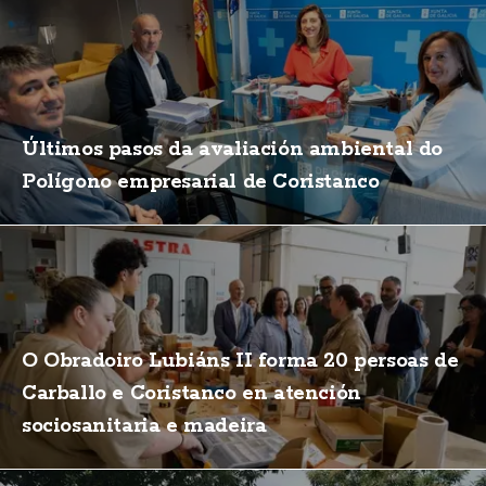
Últimos pasos da avaliación ambiental do
Polígono empresarial de Coristanco
O Obradoiro Lubiáns II forma 20 persoas de
Carballo e Coristanco en atención
sociosanitaria e madeira