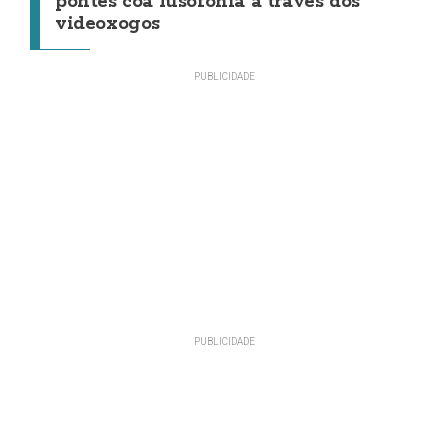
pontes coa lusofonía a través dos
videoxogos