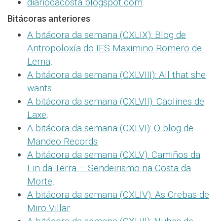
diariodacosta.blogspot.com
.
Bitácoras anteriores
A bitácora da semana (CXLIX): Blog de
Antropoloxía do IES Maximino Romero de
Lema
.
A bitácora da semana (CXLVIII): All that she
wants
.
A bitácora da semana (CXLVII): Caolines de
Laxe
.
A bitácora da semana (CXLVI): O blog de
Mandeo Records
.
A bitácora da semana (CXLV): Camiños da
Fin da Terra – Sendeirismo na Costa da
Morte
.
A bitácora da semana (CXLIV): As Crebas de
Miro Villar
.