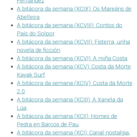
Fernández
.
A bitácora da semana (XCIX): Os Mareáns de
Abelleira
.
A bitácora da semana (XCVIII): Contos do
País do Solpor
.
A bitácora da semana (XCVII): Fisterra, unha
novela de ficción
.
A bitácora da semana (XCVI): A miña Costa
.
A bitácora da semana (XCV): Costa da Morte
Kayak Surf
.
A bitácora da semana (XCIV): Costa da Morte
2.0
.
A bitácora da semana (XCIII): A Xanela da
Lúa
.
A bitácora da semana (XCII): Homes de
Pedra en Barcos de Pau
.
A bitácora da semana (XCI): Canal nostalgia
,