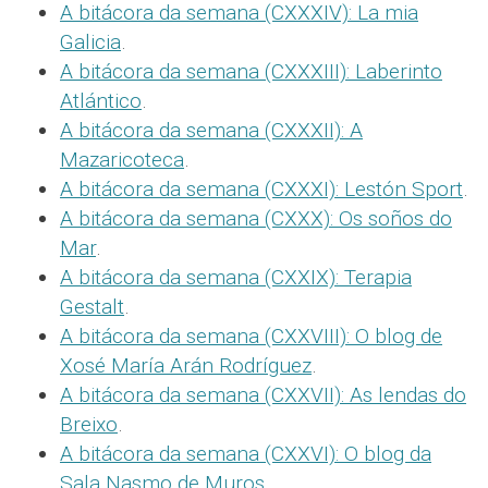
A bitácora da semana (CXXXIV): La mia
Galicia
.
A bitácora da semana (CXXXIII): Laberinto
Atlántico
.
A bitácora da semana (CXXXII): A
Mazaricoteca
.
A bitácora da semana (CXXXI): Lestón Sport
.
A bitácora da semana (CXXX): Os soños do
Mar
.
A bitácora da semana (CXXIX): Terapia
Gestalt
.
A bitácora da semana (CXXVIII): O blog de
Xosé María Arán Rodríguez
.
A bitácora da semana (CXXVII): As lendas do
Breixo
.
A bitácora da semana (CXXVI): O blog da
Sala Nasmo de Muros
.