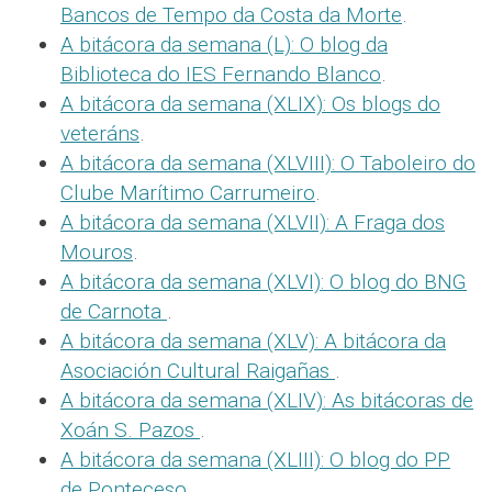
Bancos de Tempo da Costa da Morte
.
A bitácora da semana (L): O blog da
Biblioteca do IES Fernando Blanco
.
A bitácora da semana (XLIX): Os blogs do
veteráns
.
A bitácora da semana (XLVIII): O Taboleiro do
Clube Marítimo Carrumeiro
.
A bitácora da semana (XLVII): A Fraga dos
Mouros
.
A bitácora da semana (XLVI): O blog do BNG
de Carnota
.
A bitácora da semana (XLV): A bitácora da
Asociación Cultural Raigañas
.
A bitácora da semana (XLIV): As bitácoras de
Xoán S. Pazos
.
A bitácora da semana (XLIII): O blog do PP
de Ponteceso
.