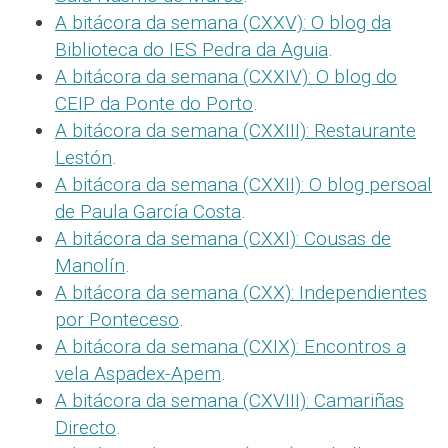
A bitácora da semana (CXXV): O blog da
Biblioteca do IES Pedra da Aguia
.
A bitácora da semana (CXXIV): O blog do
CEIP da Ponte do Porto
.
A bitácora da semana (CXXIII): Restaurante
Lestón
.
A bitácora da semana (CXXII): O blog persoal
de Paula García Costa
.
A bitácora da semana (CXXI): Cousas de
Manolín
.
A bitácora da semana (CXX): Independientes
por Ponteceso
.
A bitácora da semana (CXIX): Encontros a
vela Aspadex-Apem
.
A bitácora da semana (CXVIII): Camariñas
Directo
.