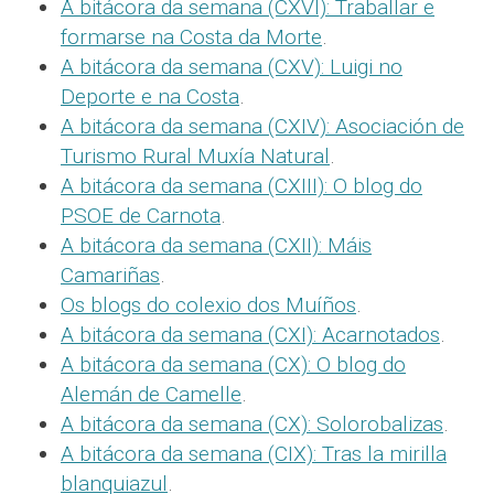
A bitácora da semana (CXVI): Traballar e
formarse na Costa da Morte
.
A bitácora da semana (CXV): Luigi no
Deporte e na Costa
.
A bitácora da semana (CXIV): Asociación de
Turismo Rural Muxía Natural
.
A bitácora da semana (CXIII): O blog do
PSOE de Carnota
.
A bitácora da semana (CXII): Máis
Camariñas
.
Os blogs do colexio dos Muíños
.
A bitácora da semana (CXI): Acarnotados
.
A bitácora da semana (CX): O blog do
Alemán de Camelle
.
A bitácora da semana (CX): Solorobalizas
.
A bitácora da semana (CIX): Tras la mirilla
blanquiazul
.