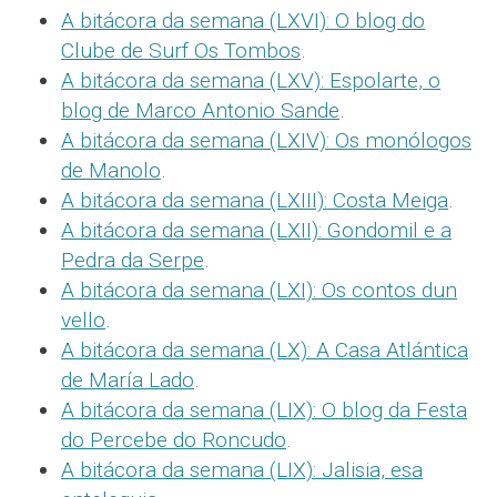
A bitácora da semana (LXVI): O blog do
Clube de Surf Os Tombos
.
A bitácora da semana (LXV): Espolarte, o
blog de Marco Antonio Sande
.
A bitácora da semana (LXIV): Os monólogos
de Manolo
.
A bitácora da semana (LXIII): Costa Meiga
.
A bitácora da semana (LXII): Gondomil e a
Pedra da Serpe
.
A bitácora da semana (LXI): Os contos dun
vello
.
A bitácora da semana (LX): A Casa Atlántica
de María Lado
.
A bitácora da semana (LIX): O blog da Festa
do Percebe do Roncudo
.
A bitácora da semana (LIX): Jalisia, esa