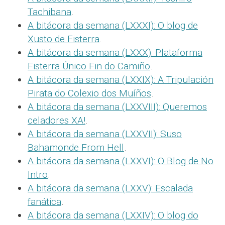
Tachibana
.
A bitácora da semana (LXXXI): O blog de
Xusto de Fisterra
.
A bitácora da semana (LXXX): Plataforma
Fisterra Único Fin do Camiño
.
A bitácora da semana (LXXIX): A Tripulación
Pirata do Colexio dos Muíños
.
A bitácora da semana (LXXVIII): Queremos
celadores XA!
.
A bitácora da semana (LXXVII): Suso
Bahamonde From Hell
.
A bitácora da semana (LXXVI): O Blog de No
Intro
.
A bitácora da semana (LXXV): Escalada
fanática
.
A bitácora da semana (LXXIV): O blog do