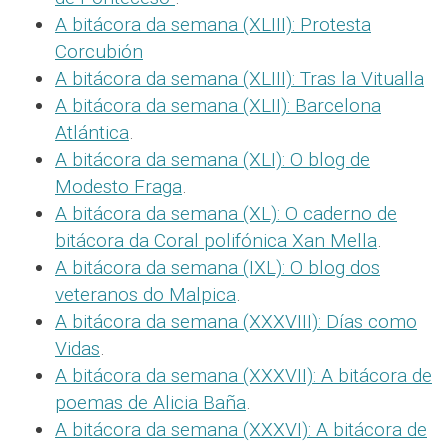
A bitácora da semana (XLIII): Protesta
Corcubión
A bitácora da semana (XLIII): Tras la Vitualla
A bitácora da semana (XLII): Barcelona
Atlántica
.
A bitácora da semana (XLI): O blog de
Modesto Fraga
.
A bitácora da semana (XL): O caderno de
bitácora da Coral polifónica Xan Mella
.
A bitácora da semana (IXL): O blog dos
veteranos do Malpica
.
A bitácora da semana (XXXVIII): Días como
Vidas
.
A bitácora da semana (XXXVII): A bitácora de
poemas de Alicia Baña
.
A bitácora da semana (XXXVI): A bitácora de