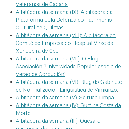
Veteranos de Cabana
.
A bitácora da semana (IX): A bitácora da
Plataforma pola Defensa do Patrimonio
Cultural de Quilmas
.
A bitácora da semana (VIII): A bitácora do
Comité de Empresa do Hospital Virxe da
Xunqueira de Cee
.
A bitácora da semana (VII): O Blog da
Asociación "Universidade Popular escola de
Verao de Corcubión"
.
A bitácora da semana (VI): Blog do Gabinete
de Normalización Lingüística de Vimianzo
.
A bitácora da semana (V): Seiruga Limpa
.
A bitácora da semana (IV): Surf na Costa da
Morte
.
A bitácora da semana (III): Ouesaro,
paranoias dun día normal
.