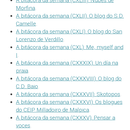
A bitácora da semana (CXLIII): Nubes de
Morfina
.
A bitácora da semana (CXLII): O blog do S.D.
Camelle
.
A bitácora da semana (CXLI): O blog do San
Lorenzo de Verdillo
.
A bitácora da semana (CXL): Me, myself and
I
.
A bitácora da semana (CXXXIX): Un día na
praia
.
A bitácora da semana (CXXXVIII): O blog do
C.D. Baio
.
A bitácora da semana (CXXXVII): Skotopos
.
A bitácora da semana (CXXXVI): Os blogues
do CEIP Milladoiro de Malpica
.
A bitácora da semana (CXXXV): Pensar a
voces
.