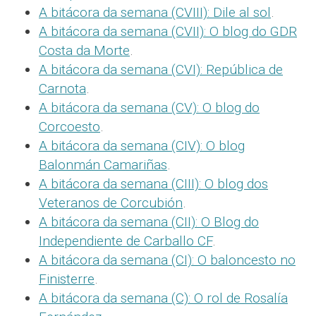
A bitácora da semana (CVIII): Dile al sol
.
A bitácora da semana (CVII): O blog do GDR
Costa da Morte
.
A bitácora da semana (CVI): República de
Carnota
.
A bitácora da semana (CV): O blog do
Corcoesto
.
A bitácora da semana (CIV): O blog
Balonmán Camariñas
.
A bitácora da semana (CIII): O blog dos
Veteranos de Corcubión
.
A bitácora da semana (CII): O Blog do
Independiente de Carballo CF
.
A bitácora da semana (CI): O baloncesto no
Finisterre
.
A bitácora da semana (C): O rol de Rosalía