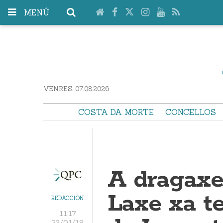
MENÚ
VENRES. 07.08.2026
COSTA DA MORTE
CONCELLOS
A dragaxe
Laxe xa t
REDACCIÓN
11:17
23/01/19