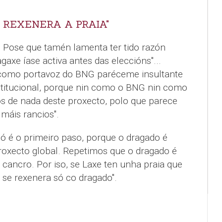
 REXENERA A PRAIA"
 Pose que tamén lamenta ter tido razón
gaxe íase activa antes das eleccións"...
como portavoz do BNG paréceme insultante
nstitucional, porque nin como o BNG nin como
 de nada deste proxecto, polo que parece
máis rancios".
só é o primeiro paso, porque o dragado é
roxecto global. Repetimos que o dragado é
cancro. Por iso, se Laxe ten unha praia que
n se rexenera só co dragado".