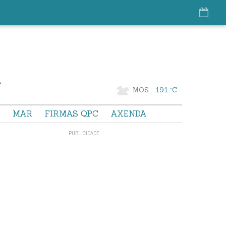
MOS
19.1 °C
S
MAR
FIRMAS QPC
AXENDA