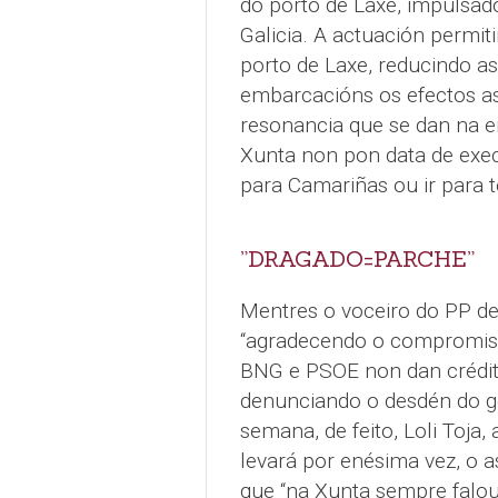
do porto de Laxe, impulsad
Galicia. A actuación permit
porto de Laxe, reducindo as
embarcacións os efectos a
resonancia que se dan na e
Xunta non pon data de exe
para Camariñas ou ir para 
”DRAGADO=PARCHE”
Mentres o voceiro do PP de
“agradecendo o compromiso
BNG e PSOE non dan crédito
denunciando o desdén do g
semana, de feito, Loli Toja, 
levará por enésima vez, o 
que “na Xunta sempre falou