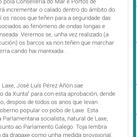
o pola Consellería do Mar e Portos de
irá incrementar o calado dentro do ámbito do
í os riscos que teñen para a seguridade das
sociados ao fenómeno de ondas longas e
nseada. Veremos se, unha vez realizado (a
cución) os barcos xa non teñen que marchar
terra cando hai marexada…
 Laxe, José Luís Pérez Añón sae
 da Xunta” para con esta aprobación, dende
, despois de todos os anos que levan
oberno popular co pobo de Laxe. Esta
a Parlamentaria socialista, natural de Laxe,
asunto ao Parlamento Galego. Toja lembra
 da dragaxe como unha medida provisional,