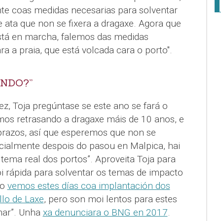
te coas medidas necesarias para solventar
 ata que non se fixera a dragaxe. Agora que
stá en marcha, falemos das medidas
ara a praia, que está volcada cara o porto".
ANDO?”
ez, Toja pregúntase se este ano se fará o
mos retrasando a dragaxe máis de 10 anos, e
prazos, así que esperemos que non se
ecialmente despois do pasou en Malpica, hai
tema real dos portos”. Aproveita Toja para
i rápida para solventar os temas de impacto
mo
vemos estes días coa implantación dos
llo de Laxe
, pero son moi lentos para estes
mar”. Unha
xa denunciara o BNG en 2017
.