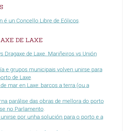
S
n é un Concello Libre de Eólicos
.
GAXE DE LAXE
vs Dragaxe de Laxe. Mariñeiros vs Unión
ía e grupos municipais volven unirse para
porto de Laxe
.
de mar en Laxe: barcos a terra (ou a
rna parálise das obras de mellora do porto
rse no Parlamento
.
 unirse por unha solución para o porto e a