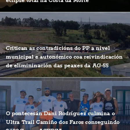
eclipse total na Costa da Morte
Critican as contradicións do PP a nivel
municipal e autonómico coa reivindicación
de elimininación das peaxes da AG-55
O pontecesán Dani Rodríguez culmina o
Ultra Trail Camiño dos Faros conseguindo