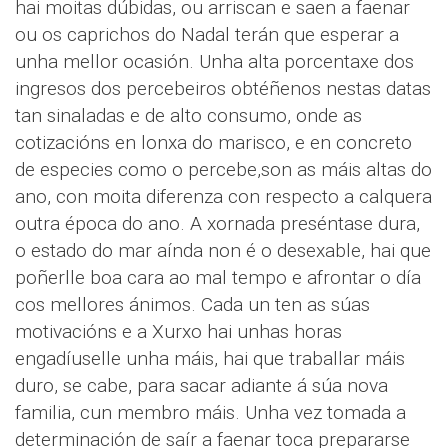
hai moitas dúbidas, ou arriscan e saen a faenar
ou os caprichos do Nadal terán que esperar a
unha mellor ocasión. Unha alta porcentaxe dos
ingresos dos percebeiros obtéñenos nestas datas
tan sinaladas e de alto consumo, onde as
cotizacións en lonxa do marisco, e en concreto
de especies como o percebe,son as máis altas do
ano, con moita diferenza con respecto a calquera
outra época do ano. A xornada preséntase dura,
o estado do mar aínda non é o desexable, hai que
poñerlle boa cara ao mal tempo e afrontar o día
cos mellores ánimos. Cada un ten as súas
motivacións e a Xurxo hai unhas horas
engadíuselle unha máis, hai que traballar máis
duro, se cabe, para sacar adiante á súa nova
familia, cun membro máis. Unha vez tomada a
determinación de saír a faenar toca prepararse