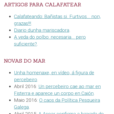
ARTIGOS PARA CALAFATEAR
Calafateando: Bañistas si. Furtivos… non,
grazas!!!
.
Diario dunha mariscadora
.
A veda do polbo: necesaria… pero
suficiente?
.
NOVAS DO MAR
Unha homenaxe, en vídeo, á figura de
percebeiro
.
Abril 2016:
Un percebeiro cae ao mar en
Fisterra e aparece un corpo en Caión
.
Maio 2016:
O caos da Política Pesqueira
Galega
.
Abril 2015:
A Asoar confirma a baixada do