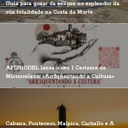
Guía para gozar da eclipse no esplendor da
súa totalidade na Costa da Morte
AFIPRODEL lanza o seu I Certame de
Microrrelatos «Arr3quentando a Cultura»
Cabana, Ponteceso, Malpica, Carballo e A