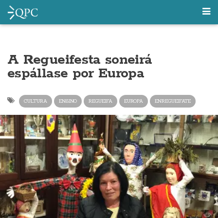
A Regueifesta soneirá
espállase por Europa
CULTURA
ENSINO
REGUEIFA
EUROPA
ENREGUEIFATE