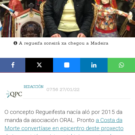
A regueifa soneirá xa chegou a Madeira
REDACCIÓN
07:56 27/01/22
O concepto Regueifesta nacía aló por 2015 da
manda da asociación ORAL. Pronto
a Costa da
Morte convertíase en epicentro deste proxecto