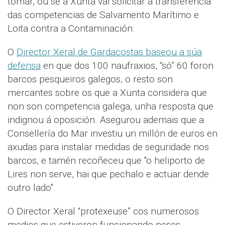
tomar, ou se a Xunta vai solicitar a transferencia
das competencias de Salvamento Marítimo e
Loita contra a Contaminación.
O
Director Xeral de Gardacostas baseou a súa
defensa
en que dos 100 naufraxios, “só” 60 foron
barcos pesqueiros galegos, o resto son
mercantes sobre os que a Xunta considera que
non son competencia galega, unha resposta que
indignou á oposición. Asegurou ademais que a
Consellería do Mar investiu un millón de euros en
axudas para instalar medidas de seguridade nos
barcos, e tamén recoñeceu que "o heliporto de
Lires non serve, hai que pechalo e actuar dende
outro lado".
O Director Xeral “protexeuse” cos numerosos
medios que estiveron funcionando neses