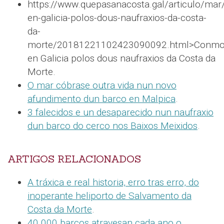
https://www.quepasanacosta.gal/articulo/ma
en-galicia-polos-dous-naufraxios-da-costa-
da-
morte/20181221102423090092.html>Conmo
en Galicia polos dous naufraxios da Costa da
Morte.
O mar cóbrase outra vida nun novo
afundimento dun barco en Malpica
.
3 falecidos e un desaparecido nun naufraxio
dun barco do cerco nos Baixos Meixidos
.
ARTIGOS RELACIONADOS
A tráxica e real historia, erro tras erro, do
inoperante heliporto de Salvamento da
Costa da Morte
.
40.000 barcos atravesan cada ano o