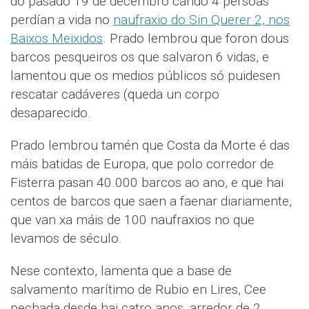
do pasado 19 de decembro cando 4 persoas
perdían a vida no
naufraxio do Sin Querer 2, nos
Baixos Meixidos
. Prado lembrou que foron dous
barcos pesqueiros os que salvaron 6 vidas, e
lamentou que os medios públicos só puidesen
rescatar cadáveres (queda un corpo
desaparecido.
Prado lembrou tamén que Costa da Morte é das
máis batidas de Europa, que polo corredor de
Fisterra pasan 40.000 barcos ao ano, e que hai
centos de barcos que saen a faenar diariamente,
que van xa máis de 100 naufraxios no que
levamos de século.
Nese contexto, lamenta que a base de
salvamento marítimo de Rubio en Lires, Cee
pechada desde hai catro anos, arredor de 2