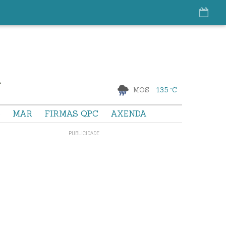
MOS
13.5 °C
S
MAR
FIRMAS QPC
AXENDA