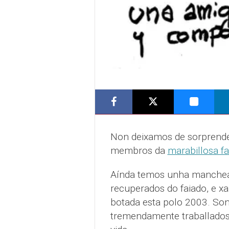
Non deixamos de sorprend
membros da
marabillosa f
Aínda temos unha manchea
recuperados do faiado, e x
botada esta polo 2003. Son
tremendamente traballados,