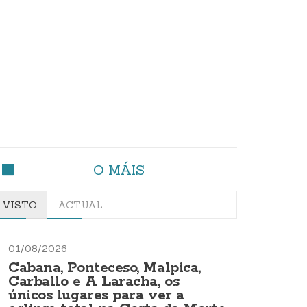
O MÁIS
VISTO
ACTUAL
01/08/2026
Cabana, Ponteceso, Malpica,
Carballo e A Laracha, os
únicos lugares para ver a