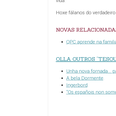
vida.
Hoxe fálanos do verdadeiro
NOVAS RELACIONADA
QPC aprende na famil
OLLA OUTROS “TESOU
Unha nova fornada… p
A bela Dormente
.
Ingerbord
.
”Os españois non somo