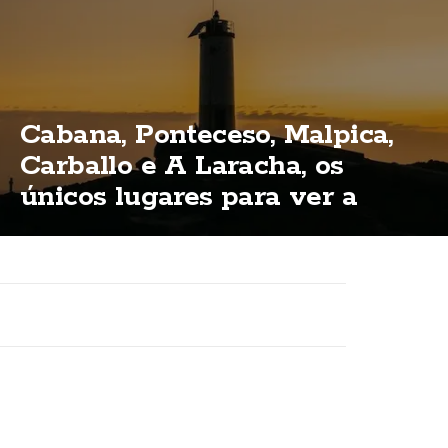
Cabana, Ponteceso, Malpica,
Carballo e A Laracha, os
únicos lugares para ver a
eclipse total na Costa da
Morte