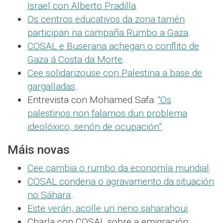
Israel con Alberto Pradilla
.
Os centros educativos da zona tamén
participan na campaña Rumbo a Gaza
.
COSAL e Buserana achegan o conflito de
Gaza á Costa da Morte
.
Cee solidarizouse con Palestina a base de
gargalladas
.
Entrevista con Mohamed Safa:
“Os
palestinos non falamos dun problema
ideolóxico, senón de ocupación”
.
Máis novas
Cee cambia o rumbo da economía mundial
.
COSAL condena o agravamento da situación
no Sáhara
.
Este verán, acolle un neno saharahoui
.
Charla con COSAL sobre a emigración: