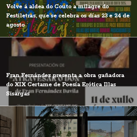
Volve á aldea do Couto a milagre do
Festiletras, que se celebra os días 23 e 24 de
agosto
Fran Fernández presenta a obra gañadora
do XIX Certame de Poesía Erótica Illas
Sisargas