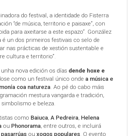
nadora do festival, a identidade do Fisterra
ón “de música, territorio e paisaxe”, con
da para axeitarse a este espazo”. González
é un dos primeiros festivais co selo de
ar nas prácticas de xestión sustentable e
e cultura e territorio”.
a unha nova edición os días
dende hoxe e
ose como un festival único onde
a música e
armonía coa natureza
. Ao pé do cabo máis
ogramación mestura vangarda e tradición,
simbolismo e beleza.
rtistas como
Baiuca
,
A Pedreira
,
Helena
a
ou
Phonorama
, entre outros, e incluirá
,
pasarrúas
ou
xogos populares
. O evento