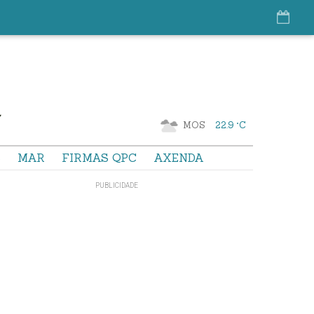
MOS
22.9 °C
S
MAR
FIRMAS QPC
AXENDA