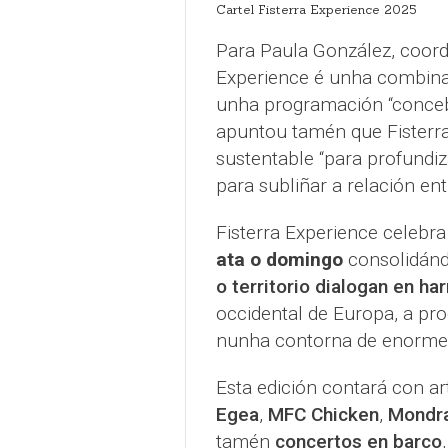
Cartel Fisterra Experience 2025
Para Paula González, coordi
Experience é unha combinaci
unha programación “concebi
apuntou tamén que Fisterra 
sustentable “para profundiz
para subliñar a relación entr
Fisterra Experience celebr
ata o domingo
consolidánd
o territorio dialogan en h
occidental de Europa, a pr
nunha contorna de enorme 
Esta edición contará con a
Egea
,
MFC Chicken
,
Mondr
tamén
concertos en barco