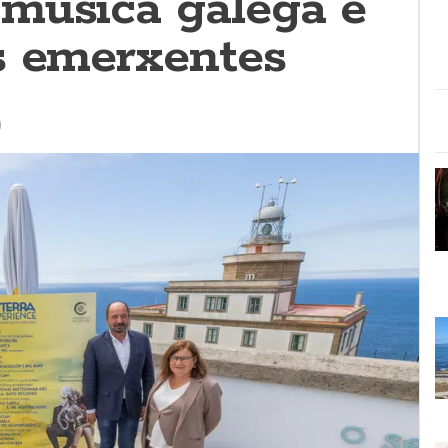
música galega e
s emerxentes