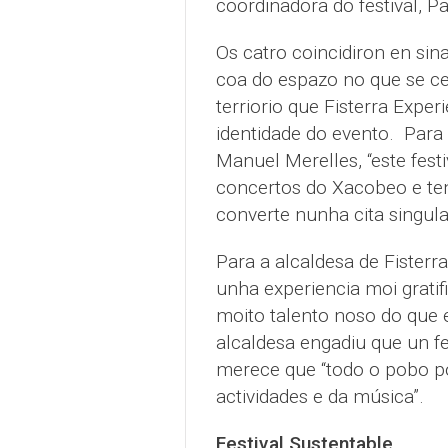
coordinadora do festival, P
Os catro coincidiron en sina
coa do espazo no que se ce
terriorio que Fisterra Expe
identidade do evento. Para 
Manuel Merelles, “este fes
concertos do Xacobeo e te
converte nunha cita singula
Para a alcaldesa de Fisterr
unha experiencia moi gratif
moito talento noso do que 
alcaldesa engadiu que un fes
merece que “todo o pobo poi
actividades e da música”.
Festival Sustentable