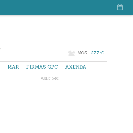
MOS
27.7 °C
S
MAR
FIRMAS QPC
AXENDA