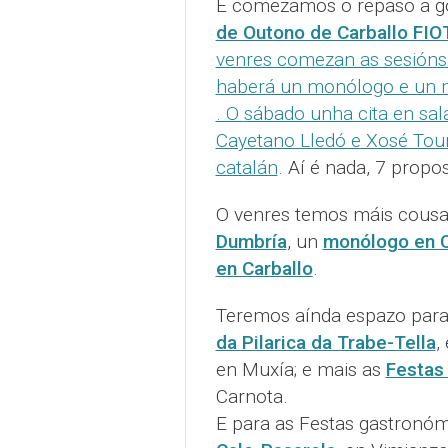
E comezamos o repaso a gol
de Outono de Carballo FIO
venres comezan as sesións
haberá un monólogo e un m
. O
sábado unha cita en sal
Cayetano Lledó e Xosé Tou
catalán
. Aí é nada, 7 propos
O venres temos máis cous
Dumbría
, un
monólogo en 
en Carballo
.
Teremos aínda espazo para 
da Pilarica da Trabe-Tella
,
en Muxía; e mais as
Festas 
Carnota.
E para as Festas gastronóm