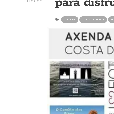
para disfr
11/10/13
CULTURA
COSTA DA MORTE
FE