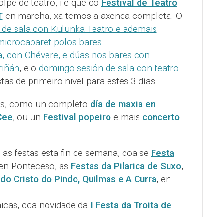
pe de teatro, i é que co
Festival de Teatro
T
en marcha, xa temos a axenda completa. O
 de sala con Kulunka Teatro e ademais
icrocabaret polos bares
a, con Chévere, e dúas nos bares con
riñán
, e o
domingo sesión de sala con teatro
tas de primeiro nivel para estes 3 días.
as, como un completo
día de maxia en
Cee
, ou un
Festival popeiro
e mais
concerto
as festas esta fin de semana, coa se
Festa
 en Ponteceso, as
Festas da Pilarica de Suxo
,
do Cristo do Pindo, Quilmas e A Curra
, en
icas, coa novidade da
I Festa da Troita de