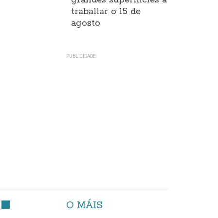
grandes superificies a
traballar o 15 de
agosto
O MÁIS