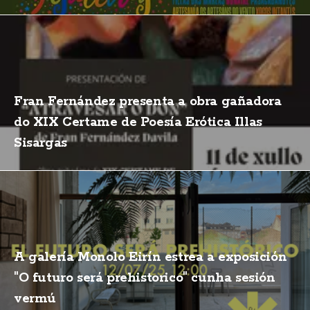
Fran Fernández presenta a obra gañadora
do XIX Certame de Poesía Erótica Illas
Sisargas
A galería Monolo Eirín estrea a exposición
"O futuro será prehistorico" cunha sesión
vermú