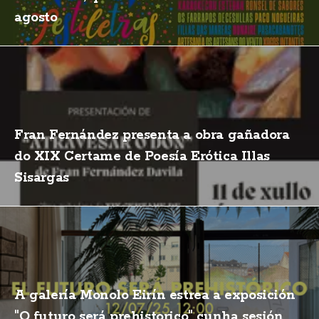
agosto
Fran Fernández presenta a obra gañadora
do XIX Certame de Poesía Erótica Illas
Sisargas
A galería Monolo Eirín estrea a exposición
"O futuro será prehistorico" cunha sesión