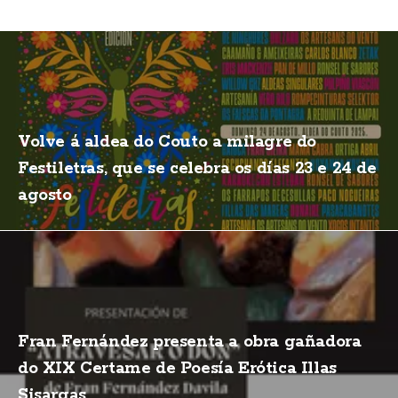
Volve á aldea do Couto a milagre do
Festiletras, que se celebra os días 23 e 24 de
agosto
Fran Fernández presenta a obra gañadora
do XIX Certame de Poesía Erótica Illas
Sisargas