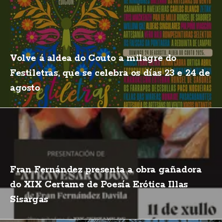
Volve á aldea do Couto a milagre do
Festiletras, que se celebra os días 23 e 24 de
agosto
Fran Fernández presenta a obra gañadora
do XIX Certame de Poesía Erótica Illas
Sisargas