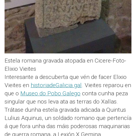
Estela romana gravada atopada en Cicere-Foto-
Elixio Vieites
Interesante a descuberta que vén de facer Elixio
Vieites en
historiadeGalicia.gal
. Vieites reparou en
que o
Museo do Pobo Galego
conta cunha peza
singular que nos leva ata as terras do Xallas.
Trátase dunha estela gravada adicada a Quintus
Lulius Aquinus, un soldado romano que pertencía
á que fora unha das máis poderosas maquinarias
de guerra romana, a Lexión X Gemina.