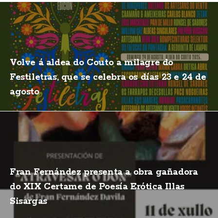
Volve á aldea do Couto a milagre do
Festiletras, que se celebra os días 23 e 24 de
agosto
Fran Fernández presenta a obra gañadora
do XIX Certame de Poesía Erótica Illas
Sisargas