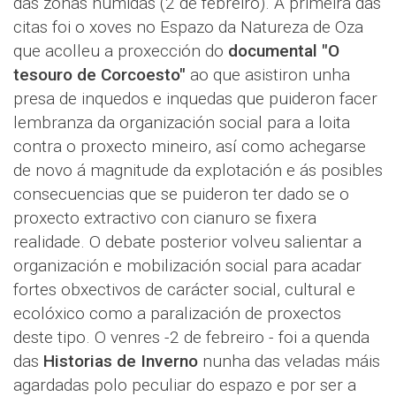
das zonas húmidas (2 de febreiro). A primeira das
citas foi o xoves no Espazo da Natureza de Oza
que acolleu a proxección do
documental "O
tesouro de Corcoesto"
ao que asistiron unha
presa de inquedos e inquedas que puideron facer
lembranza da organización social para a loita
contra o proxecto mineiro, así como achegarse
de novo á magnitude da explotación e ás posibles
consecuencias que se puideron ter dado se o
proxecto extractivo con cianuro se fixera
realidade. O debate posterior volveu salientar a
organización e mobilización social para acadar
fortes obxectivos de carácter social, cultural e
ecolóxico como a paralización de proxectos
deste tipo. O venres -2 de febreiro - foi a quenda
das
Historias de Inverno
nunha das veladas máis
agardadas polo peculiar do espazo e por ser a