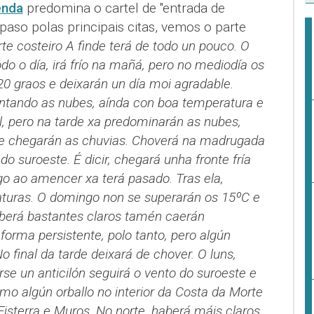
nda
predomina o cartel de "entrada de
epaso polas principais citas, vemos o parte
te costeiro
A finde terá de todo un pouco.
O
odo o día, irá frío na mañá, pero no mediodía os
 graos e deixarán un día moi agradable.
ntando as nubes, aínda con boa temperatura e
 pero na tarde xa predominarán as nubes,
e chegarán as chuvias.
Choverá na madrugada
o suroeste. É dicir, chegará unha fronte fría
go ao amencer xa terá pasado. Tras ela,
aturas. O domingo non se superarán os 15ºC e
erá bastantes claros tamén caerán
orma persistente, polo tanto, pero algún
o final da tarde deixará de chover.
O luns,
e un anticilón seguirá o vento do suroeste e
o algún orballo no interior da Costa da Morte
Fisterra e Muros. No norte, haberá máis claros,