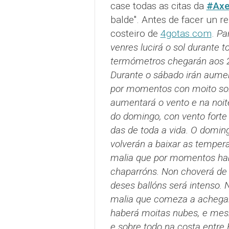
case todas as citas da
#Axe
balde". Antes de facer un r
costeiro de
4gotas.com
.
Par
venres lucirá o sol durante t
termómetros chegarán aos 20
Durante o sábado irán aume
por momentos con moito sol,
aumentará o vento e na noit
do domingo, con vento forte d
das de toda a vida. O domin
volverán a baixar as temper
malia que por momentos hab
chaparróns. Non choverá de f
deses ballóns será intenso. N
malia que comeza a achegars
haberá moitas nubes, e mesm
e sobre todo na costa entre 