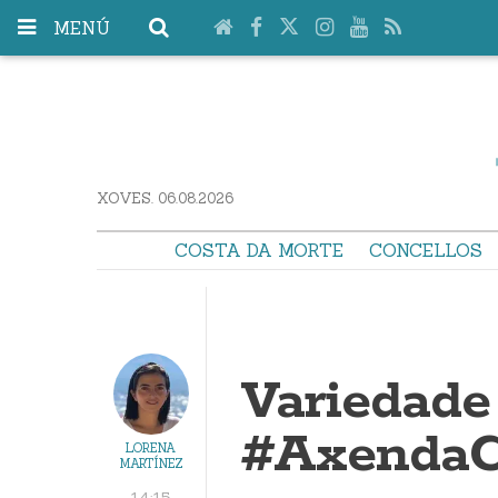
MENÚ
XOVES. 06.08.2026
COSTA DA MORTE
CONCELLOS
Variedade 
#AxendaC
LORENA
MARTÍNEZ
14:15