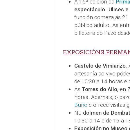
A 15ª edición da
Prima
espectáculo "Ulises e
función comeza ás 21 h
público adulto. As ent
billeteira do Pazo des
EXPOSICIÓNS PERMA
Castelo de Vimianzo
.
artesanía ao vivo póde
de 10:30 a 14 horas e 
As
Torres do Allo,
en Z
horas. Ademais, o paz
Buño
e ofrece visitas 
No
dolmen de Domba
10:30 a 14 e de 16 a 1
Exposición no Museo 