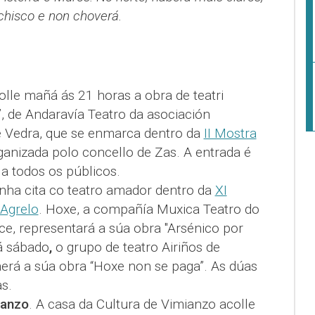
chisco e non choverá.
lle mañá ás 21 horas a obra de teatri
, de Andaravía Teatro da asociación
e Vedra, que se enmarca dentro da
II Mostra
anizada polo concello de Zas. A entrada é
a a todos os públicos.
unha cita co teatro amador dentro da
XI
 Agrelo
. Hoxe, a compañía Muxica Teatro do
e, representará a súa obra "Arsénico por
á sábado
,
o grupo de teatro Airiños de
aerá a súa obra “Hoxe non se paga”. As dúas
s.
ianzo
. A casa da Cultura de Vimianzo acolle