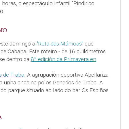
horas, o espectáculo infantil "Pindirico
o.
MO
este domingo a
"Ruta das Mámoas"
que
 de Cabana. Este roteiro - de 16 quilómetros
ase dentro da
8ª edición da Primavera en
s de Traba
. A agrupación deportiva Abellariza
a unha andaina polos Penedos de Traba. A
 do parque situado ao lado do bar Os Espiños
A