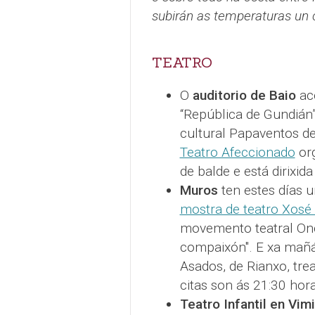
subirán as temperaturas un 
TEATRO
O
auditorio de Baio
aco
“República de Gundián”
cultural Papaventos d
Teatro Afeccionado
org
de balde e está dirixid
Muros
ten estes días 
mostra de teatro Xosé
movemento teatral Onc
compaixón". E xa mañ
Asados, de Rianxo, tre
citas son ás 21:30 hora
Teatro Infantil en Vim