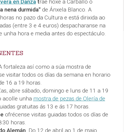
vera en Danza
t
rae hoxe a Carballo o
 a nena durmida"
de Ánxela Blanco. A
oras no pazo da Cultura e está dirixida ao
radas (entre 3 e 4 euros) despacharanse na
de unha hora e media antes do espectáculo.
NENTES
 A fortaleza así como a súa mostra de
se visitar todos os días da semana en horario
de 16 a 19 horas.
as, abre sábado, domingo e luns de 11 a 19
o acolle unha
mostra de pezas de Olería de
guiadas gratuitas ás 13 e ás 17 horas.
te
ofrécense visitas guiadas todos os días de
8:30 horas.
do Alemán
. Do 12 de abril ao 1 de maio