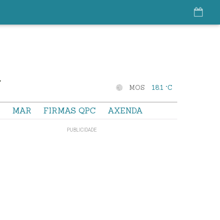
MOS
18.1 °C
S
MAR
FIRMAS QPC
AXENDA