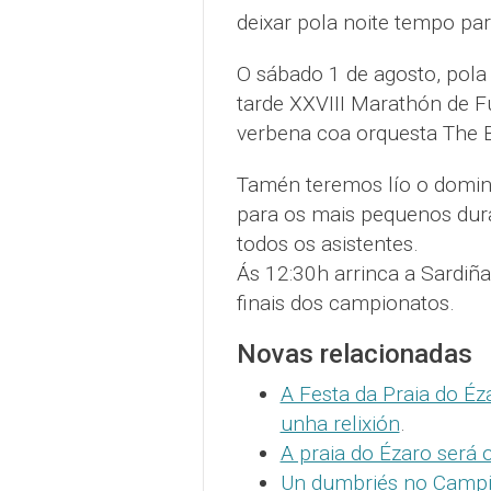
deixar pola noite tempo para
O sábado 1 de agosto, pola
tarde XXVIII Marathón de Fú
verbena coa orquesta The 
Tamén teremos lío o doming
para os mais pequenos dura
todos os asistentes.
Ás 12:30h arrinca a Sardiña
finais dos campionatos.
Novas relacionadas
A Festa da Praia do É
unha relixión
.
A praia do Ézaro será 
Un dumbriés no Campi