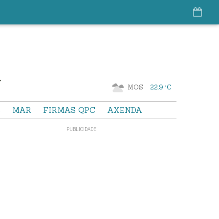
MOS
22.9 °C
S
MAR
FIRMAS QPC
AXENDA