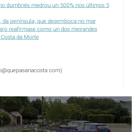
mo dumbriés medrou un 500% nos últimos 5
a, da península, que desemboca no mar
.
aro reafírmase como un dos meirandes
a Costa da Morte
.
fo@quepasanacosta.com).