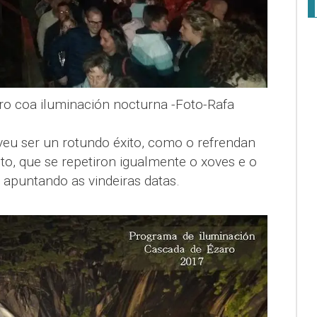
ro coa iluminación nocturna -Foto-Rafa
veu ser un rotundo éxito, como o refrendan
to, que se repetiron igualmente o xoves e o
e apuntando as vindeiras datas.