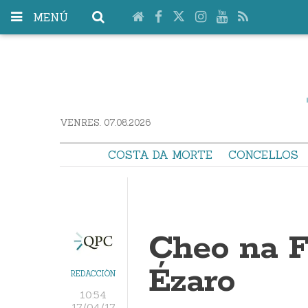
MENÚ
VENRES. 07.08.2026
COSTA DA MORTE
CONCELLOS
Cheo na F
Ézaro
REDACCIÓN
10:54
17/04/17