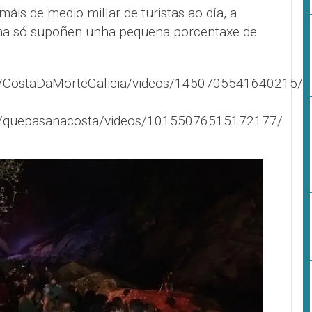
áis de medio millar de turistas ao día, a
ma só supoñen unha pequena porcentaxe de
/CostaDaMorteGalicia/videos/1450705541640215/
m/quepasanacosta/videos/10155076515172177/