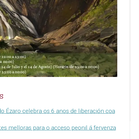
S
o Ézaro celebra os 6 anos de liberación coa
es melloras para o acceso peonil á fervenza