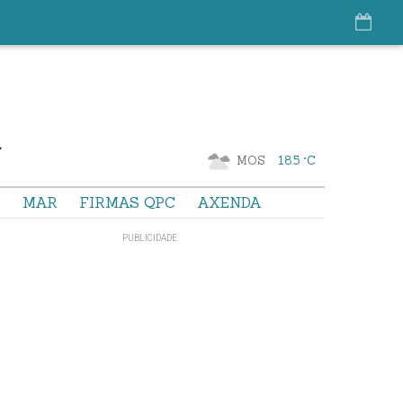
MOS
18.5 °C
S
MAR
FIRMAS QPC
AXENDA