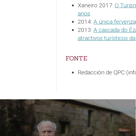
Xaneiro 2017:
O Turis
anos
.
2014:
A única fervenz
2013:
A cascada do Éz
atractivos turísticos d
FONTE
Redacción de QPC (in