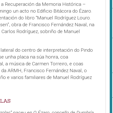
 a Recuperación da Memoria Histórica –
ngo un acto no Edificio Bitácora do Ézaro.
entación do libro “Manuel Rodríguez Louro.
en”, obra de Francisco Fernández Naval, na
 Carlos Rodríguez, sobriño de Manuel
ateral do centro de interpretación do Pindo
ase unha placa na súa honra, coa
al, a música de Carmen Torreiro, e coas
 da ARMH, Francisco Fernández Naval, o
o e varios familiares de Manuel Rodríguez
OLAS
olas” naceu en O Ézaro, concello de Dumbría,