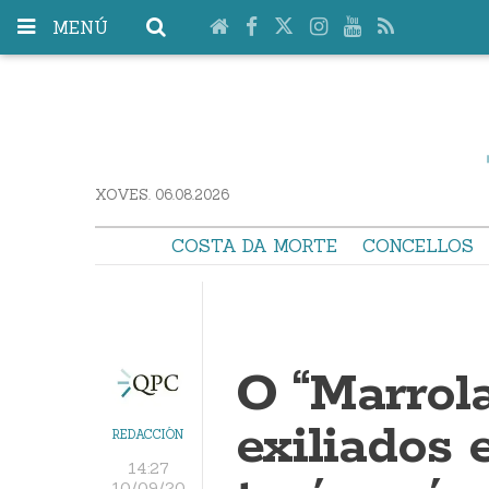
MENÚ
XOVES. 06.08.2026
COSTA DA MORTE
CONCELLOS
O “Marrola
exiliados
REDACCIÓN
14:27
10/09/20