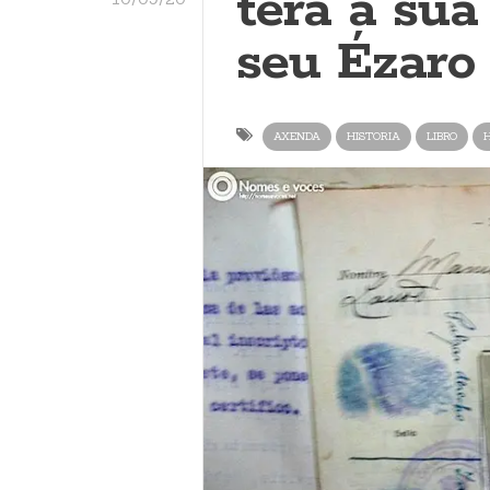
terá a sú
seu Ézaro 
AXENDA
HISTORIA
LIBRO