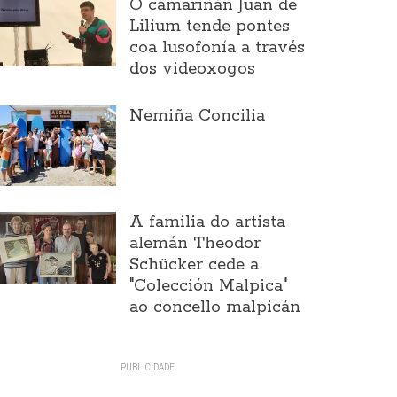
O camariñán Juan de
Lilium tende pontes
coa lusofonía a través
dos videoxogos
Nemiña Concilia
A familia do artista
alemán Theodor
Schücker cede a
"Colección Malpica"
ao concello malpicán