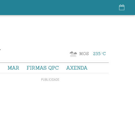
MOS
23.5 °C
S
MAR
FIRMAS QPC
AXENDA