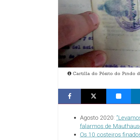
Cartilla do Pósito do Pindo
Agosto 2020:
”Levamos
falarmos de Mauthaus
Os 10 costeiros finad