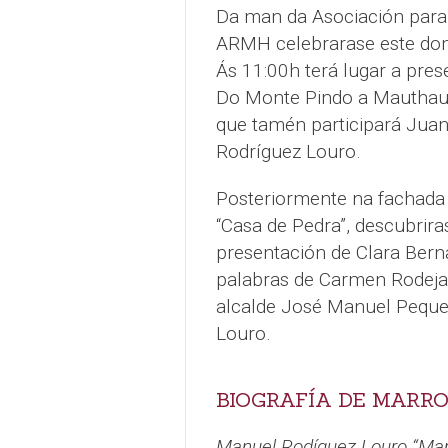
Da man da Asociación para
ARMH celebrarase este domi
Ás 11:00h terá lugar a pres
Do Monte Pindo a Mauthaus
que tamén participará Juan
Rodríguez Louro.
Posteriormente na fachada l
“Casa de Pedra”, descubrir
presentación de Clara Bern
palabras de Carmen Rodeja
alcalde José Manuel Pequeñ
Louro.
BIOGRAFÍA DE MARR
Manuel Rodíguez Louro “Marr