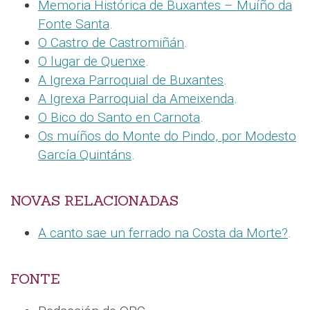
Memoria Histórica de Buxantes – Muíño da
Fonte Santa
.
O Castro de Castromiñán
.
O lugar de Quenxe
.
A Igrexa Parroquial de Buxantes
.
A Igrexa Parroquial da Ameixenda
.
O Bico do Santo en Carnota
.
Os muíños do Monte do Pindo, por Modesto
García Quintáns
.
NOVAS RELACIONADAS
A canto sae un ferrado na Costa da Morte?
.
FONTE