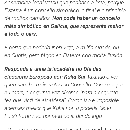
Aasemblea local votou que pechase a lista, porque
Fisterra é un concello simbólico, o final e o principio
de moitos camiños.
Non pode haber un concello
máis simbólico en Galicia, que represente mellor
a todo o país.
É certo que podería ir en Vigo, a milña cidade, ou
en Cuntis, pero fágoo en Fisterra con moita ilusión.
Responde a unha brincadeira no Día das
eleccións Europeas con Kuka Sar f
alando a ver
quen sacaba máis votos no Concello. Como saquei
eu máis, a seguinte vez díxome “para a seguinte
tes que vir ti de alcaldesa”. Como iso é imposible,
ademais mellor que Kuka non o podería facer.
Eu síntome moi honrada de ir, dende logo.
- Que cres que pode aportar esta candidatura se