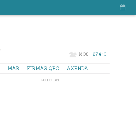
MOS
27.4 °C
S
MAR
FIRMAS QPC
AXENDA