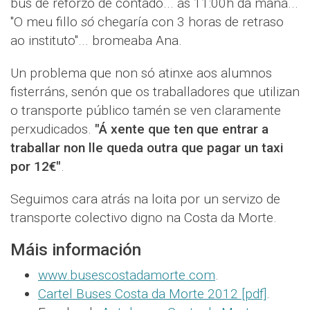
bus de reforzo de contado... ás 11:00h da mañá...
"O meu fillo
só
chegaría con 3 horas de retraso
ao instituto"... bromeaba Ana.
Un problema que non só atinxe aos alumnos
fisterráns, senón que os traballadores que utilizan
o transporte público tamén se ven claramente
perxudicados.
"Á xente que ten que entrar a
traballar non lle queda outra que pagar un taxi
por 12€"
.
Seguimos cara atrás na loita por un servizo de
transporte colectivo digno na Costa da Morte.
Máis información
www.busescostadamorte.com
.
Cartel Buses Costa da Morte 2012 [pdf]
.