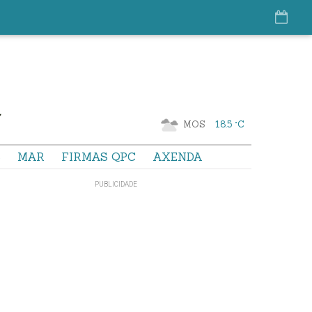
MOS
18.5 °C
S
MAR
FIRMAS QPC
AXENDA