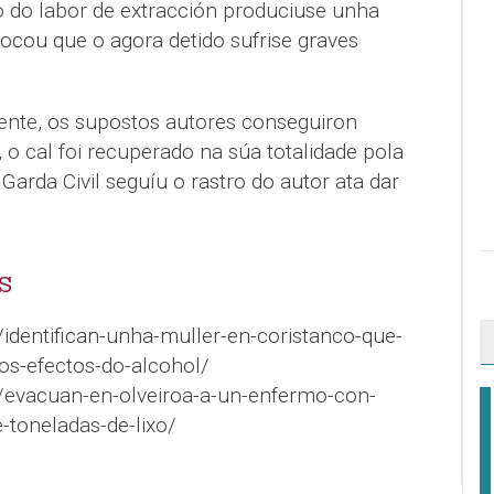
o do labor de extracción produciuse unha
ocou que o agora detido sufrise graves
ente, os supostos autores conseguiron
 o cal foi recuperado na súa totalidade pola
Garda Civil seguíu o rastro do autor ata dar
S
/identifican-unha-muller-en-coristanco-que-
os-efectos-do-alcohol/
l/evacuan-en-olveiroa-a-un-enfermo-con-
-toneladas-de-lixo/