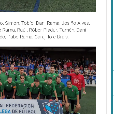
do, Simón, Tobío, Dani Rama, Josiño Alves,
ex Rama, Raúl, Róber Pladur. Tamén: Dani
, Pabo Rama, Carajillo e Brais.