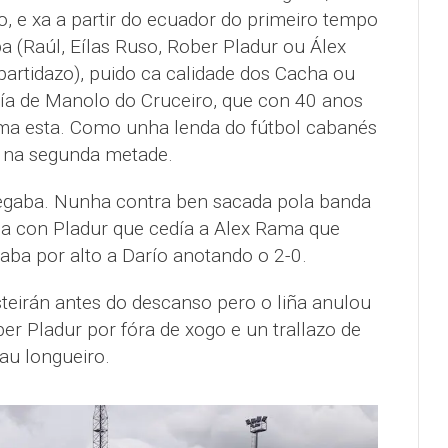
o, e xa a partir do ecuador do primeiro tempo
ba (Raúl, Eílas Ruso, Rober Pladur ou Álex
partidazo), puido ca calidade dos Cacha ou
a de Manolo do Cruceiro, que con 40 anos
ma esta. Como unha lenda do fútbol cabanés
n na segunda metade.
egaba. Nunha contra ben sacada pola banda
a con Pladur que cedía a Alex Rama que
aba por alto a Darío anotando o 2-0.
steirán antes do descanso pero o liña anulou
r Pladur por fóra de xogo e un trallazo de
au longueiro.