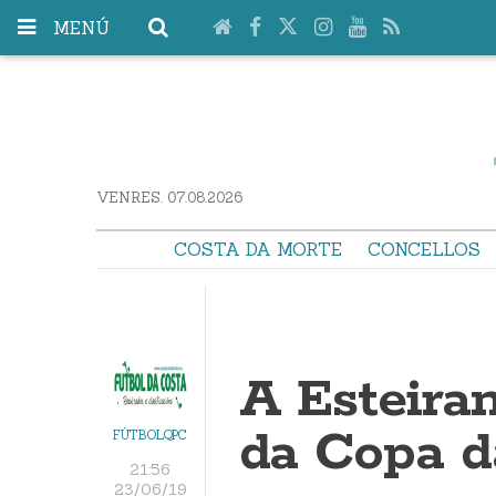
MENÚ
VENRES. 07.08.2026
COSTA DA MORTE
CONCELLOS
A Esteira
da Copa d
FÚTBOLQPC
21:56
23/06/19