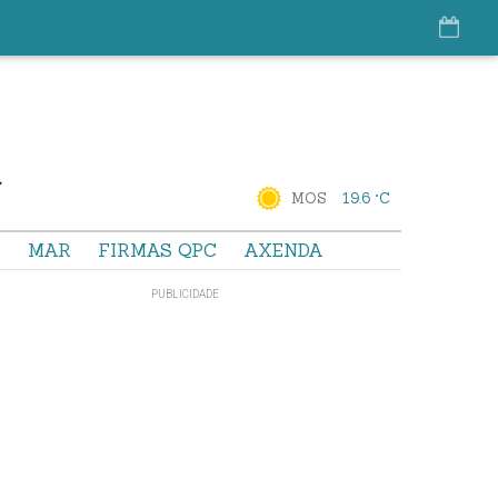
MOS
19.6 °C
S
MAR
FIRMAS QPC
AXENDA