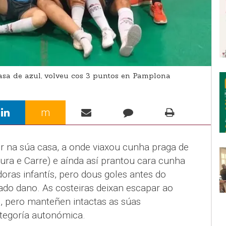
asa de azul, volveu cos 3 puntos en Pamplona
m
er na súa casa, a onde viaxou cunha praga de
aura e Carre) e aínda así prantou cara cunha
oras infantís, pero dous goles antes do
ado dano. As costeiras deixan escapar ao
, pero manteñen intactas as súas
tegoría autonómica.