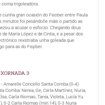
e coma trigoleadora.
 cunha gran ocasión do Fisober entre Paula
 minutos foi pesándolle máis o partido as
omezou a acusar o esforzo. Chegando dous
e de María López e de Cintia, e a pesar dos
lectrónico rexistraba unha goleada que
go para as do Fispber.
, XORNADA 3
D - Amarelle Concello Santa Comba (0-4)
a Comba: Nerea, Ge, Carla Martínez, Nuria,
Elsa, Carla Riomao, Tania, Violeta, Lucía Yu.
); 0-2 Carla Riomao (min.14); 0-3 Nuria