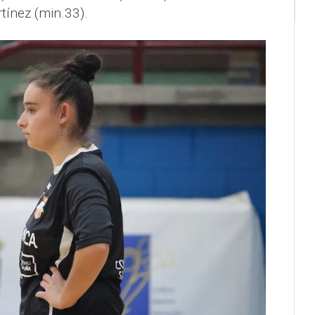
tínez (min.33).