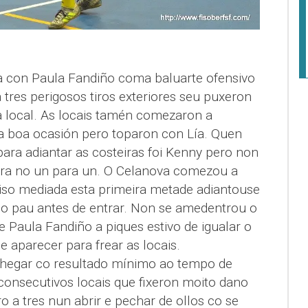
ta con Paula Fandiño coma baluarte ofensivo
ta tres perigosos tiros exteriores seu puxeron
a local. As locais tamén comezaron a
a boa ocasión pero toparon con Lía. Quen
ara adiantar as costeiras foi Kenny pero non
eira no un para un. O Celanova comezou a
diso mediada esta primeira metade adiantouse
 o pau antes de entrar. Non se amedentrou o
de Paula Fandiño a piques estivo de igualar o
e aparecer para frear as locais.
chegar co resultado mínimo ao tempo de
consecutivos locais que fixeron moito dano
o a tres nun abrir e pechar de ollos co se