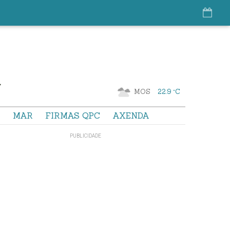
MOS
22.9 °C
S
MAR
FIRMAS QPC
AXENDA