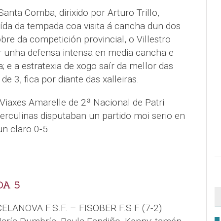
anta Comba, dirixido por Arturo Trillo,
ída da tempada coa visita á cancha dun dos
bre da competición provincial, o Villestro
or unha defensa intensa en media cancha e
; e a estratexia de xogo saír da mellor das
e 3, fica por diante das xalleiras.
Viaxes Amarelle de 2ª Nacional de Patri
erculinas disputaban un partido moi serio en
 claro 0-5.
DA 5
ELANOVA F.S.F. – FISOBER F.S.F (7-2)