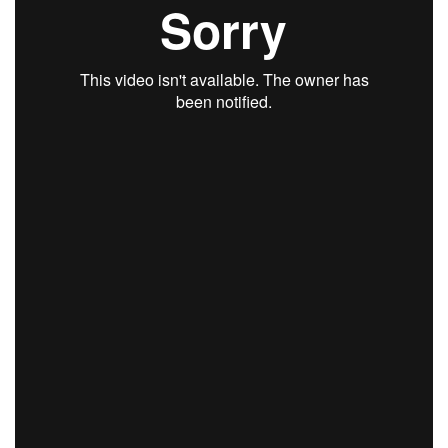
A retransmisión do derbi muradán de hai 15
días
entre Muros e Esteiro foi toda unha
demostración do que as novas tecnoloxías poden
aportarnos para seguir engrandecendo o mito do
Fútbol da Costa.
Este domingo retransmiten o Noia-Fisterra de
Preferente, ás 17:00 da tarde en directo, con
Manuel Lago como comentarísta así como
distintos invitados en cada partido, multicámara,
repetición... E nos permiten velo ademais aquí, en
QPC: