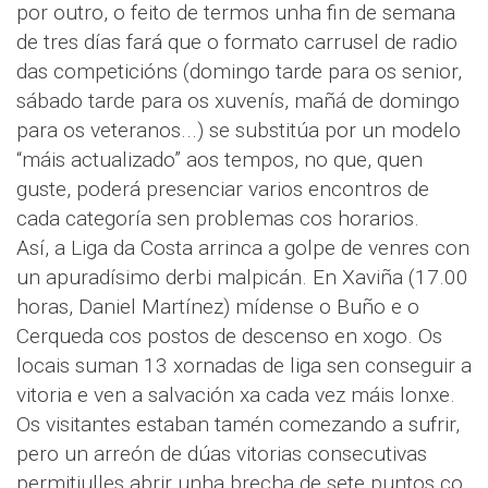
por outro, o feito de termos unha fin de semana
de tres días fará que o formato carrusel de radio
das competicións (domingo tarde para os senior,
sábado tarde para os xuvenís, mañá de domingo
para os veteranos...) se substitúa por un modelo
“máis actualizado” aos tempos, no que, quen
guste, poderá presenciar varios encontros de
cada categoría sen problemas cos horarios.
Así, a Liga da Costa arrinca a golpe de venres con
un apuradísimo derbi malpicán. En Xaviña (17.00
horas, Daniel Martínez) mídense o Buño e o
Cerqueda cos postos de descenso en xogo. Os
locais suman 13 xornadas de liga sen conseguir a
vitoria e ven a salvación xa cada vez máis lonxe.
Os visitantes estaban tamén comezando a sufrir,
pero un arreón de dúas vitorias consecutivas
permitiulles abrir unha brecha de sete puntos co