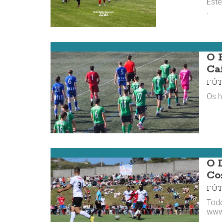
Este
.
Fútbol da Costa
O 
Ca
FÚ
Os h
Fútbol da Costa
O 
Co
FÚ
Todo
www