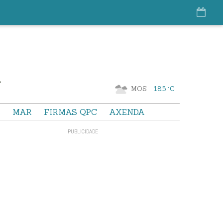
MOS
18.5 °C
S
MAR
FIRMAS QPC
AXENDA