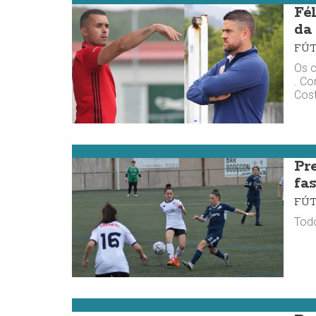
Fé
da
FÚ
Os c
. Co
Cost
Fútbol da Costa
Pr
fa
FÚ
Tod
Fútbol da Costa