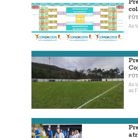
Pr
co
FÚ
As 
Fútbol da Costa
Pr
Co
FÚ
As t
as 
Fútbol da Costa
Pr
at