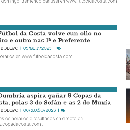
 domingo, tremendo carrusel en www.futboldacosta.com
Fútbol da Costa volve cun ollo no
iro e outro nas 1ª e Preferente
TBOLQPC
05/SET./2025
orarios en www.futboldacosta.com .
Dumbría aspira gañar 5 Copas da
sta, polas 3 do Sofán e as 2 do Muxía
TBOLQPC
06/XUÑO/2025
s os horarios e resultados en directo en
.copadacosta.com .