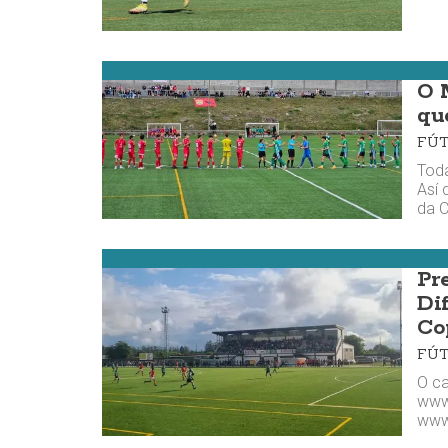
Fútbol da Costa
O 
qu
FÚ
Toda
Así 
da C
Fútbol da Costa
Pr
Di
Co
FÚ
O c
www.
www