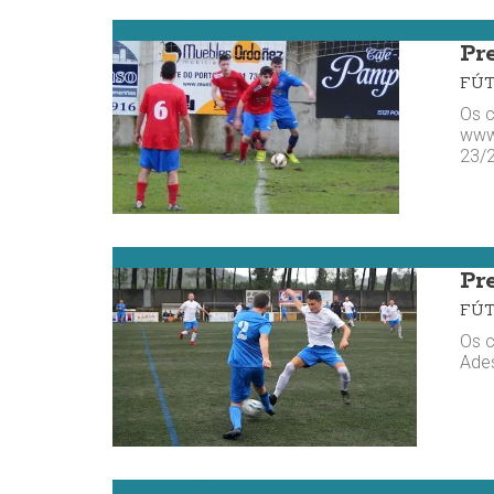
Fútbol da Costa
Pre
FÚ
Os c
www.
23/2
Fútbol da Costa
Pr
FÚ
Os c
Ades
Fútbol da Costa