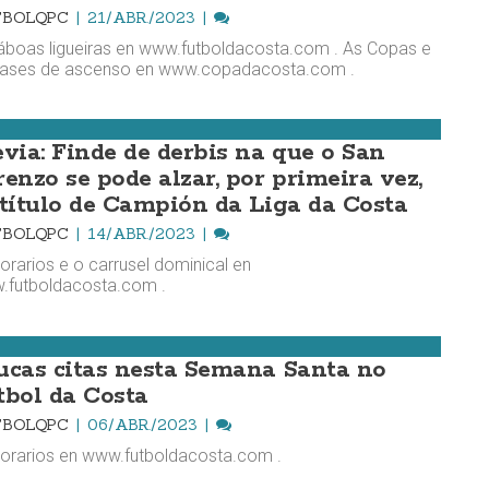
TBOLQPC
21/ABR./2023
áboas ligueiras en www.futboldacosta.com . As Copas e
Fases de ascenso en www.copadacosta.com .
evia: Finde de derbis na que o San
renzo se pode alzar, por primeira vez,
 título de Campión da Liga da Costa
TBOLQPC
14/ABR./2023
orarios e o carrusel dominical en
.futboldacosta.com .
ucas citas nesta Semana Santa no
tbol da Costa
TBOLQPC
06/ABR./2023
orarios en www.futboldacosta.com .