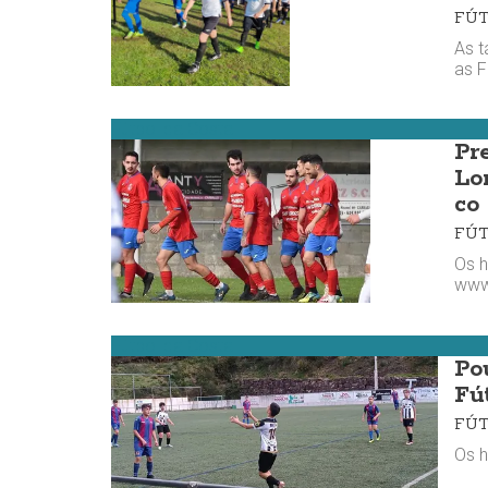
FÚ
As t
as 
Fútbol da Costa
Pr
Lo
co
FÚ
Os h
www
Fútbol da Costa
Po
Fú
FÚ
Os h