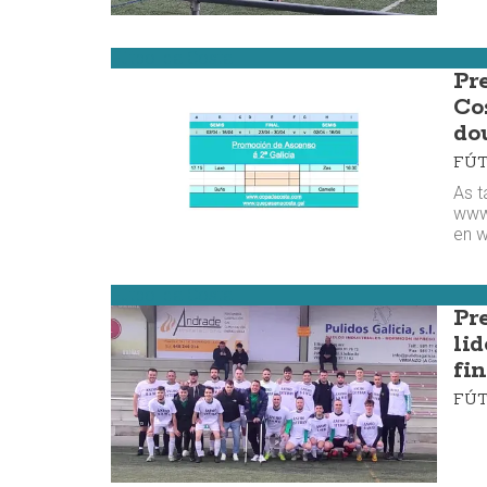
Fútbol da Costa
Pr
Co
do
FÚ
As t
www
en 
Fútbol da Costa
Pre
li
fi
FÚ