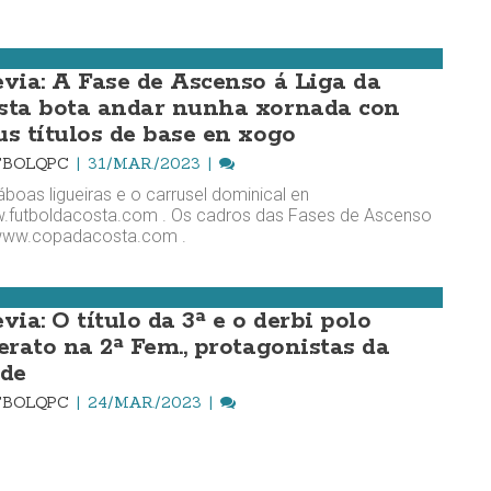
evia: A Fase de Ascenso á Liga da
sta bota andar nunha xornada con
us títulos de base en xogo
TBOLQPC
31/MAR./2023
áboas ligueiras e o carrusel dominical en
.futboldacosta.com . Os cadros das Fases de Ascenso
www.copadacosta.com .
via: O título da 3ª e o derbi polo
derato na 2ª Fem., protagonistas da
nde
TBOLQPC
24/MAR./2023