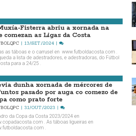
Muxía-Fisterra abriu a xornada na
e comezan as Ligas da Costa
TBOLQPC
13/SET./2024
s as táboas e o carrusel en www.futboldacosta.com .
queda a lista de adestradores, e adestradoras, do Fútbol
osta para a 24/25 .
evia dunha xornada de mércores de
funtos pasado por auga co comezo de
pa como prato forte
TBOLQPC
31/OUT./2023
adro da Copa da Costa 2023/2024 en
copadacosta.com . As táboas ligueiras en
.futboldacosta.com .