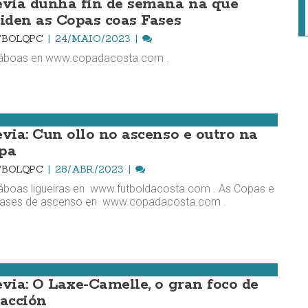
evia dunha fin de semana na que
liden as Copas coas Fases
TBOLQPC
24/MAIO/2023
táboas en www.copadacosta.com .
evia: Cun ollo no ascenso e outro na
pa
TBOLQPC
28/ABR./2023
áboas ligueiras en www.futboldacosta.com . As Copas e
Fases de ascenso en www.copadacosta.com .
evia: O Laxe-Camelle, o gran foco de
racción