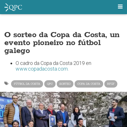
O sorteo da Copa da Costa, un
evento pioneiro no fútbol
galego
O cadro da Copa da Costa 2019 en
www.copadacosta.com
.
FÚTBOL DA COSTA
QPC
SORTEO
COPA DA COSTA
RFGF