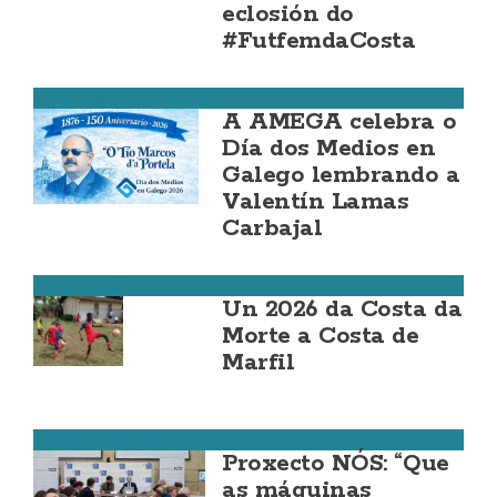
eclosión do
#FutfemdaCosta
Costa da Morte
A AMEGA celebra o
Día dos Medios en
Galego lembrando a
Valentín Lamas
Carbajal
Costa da Morte
Un 2026 da Costa da
Morte a Costa de
Marfil
Costa da Morte
Proxecto NÓS: “Que
as máquinas