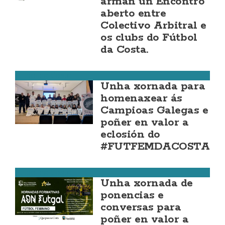
arman un Encontro
aberto entre
Colectivo Arbitral e
os clubs do Fútbol
da Costa.
Fútbol da Costa
Unha xornada para
homenaxear ás
Campioas Galegas e
poñer en valor a
eclosión do
#FUTFEMDACOSTA
Fútbol da Costa
Unha xornada de
ponencias e
conversas para
poñer en valor a