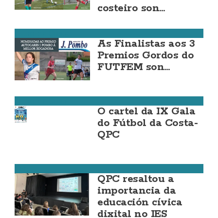
costeiro son…
Fútbol da Costa
As Finalistas aos 3
Premios Gordos do
FUTFEM son…
Fútbol da Costa
O cartel da IX Gala
do Fútbol da Costa-
QPC
Cee
QPC resaltou a
importancia da
educación cívica
dixital no IES