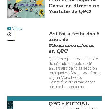
A final da Copa da
Costa, en directo no
Youtube de QPC!
Vídeo
Así foi a festa dos 5
anos de
#SoandoconForza
en QPC
Que ben o pasamos na noite
do sábado na festa do 5º
aniversario da nosa sección
musiqueira #SoandoconForza.
O gran Maikel Pérez
Castro fixo de armadanzas
principal, e recibiu no …
Fútbol da Costa
QPC e FUTGAL